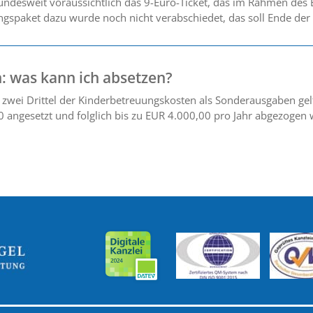
bundesweit voraussichtlich das 9-Euro-Ticket, das im Rahmen des
gspaket dazu wurde noch nicht verabschiedet, das soll Ende der
: was kann ich absetzen?
n zwei Drittel der Kinderbetreuungskosten als Sonderausgaben g
0 angesetzt und folglich bis zu EUR 4.000,00 pro Jahr abgezogen