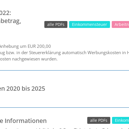
022:
betrag,
alle PDFs
Einkommensteuer
Arbeit
 Anhebung um EUR 200,00
g bzw. in der Steuererklärung automatisch Werbungskosten in 
 Kosten nachgewiesen wurden.
en 2020 bis 2025
re Informationen
alle PDFs
Einkom