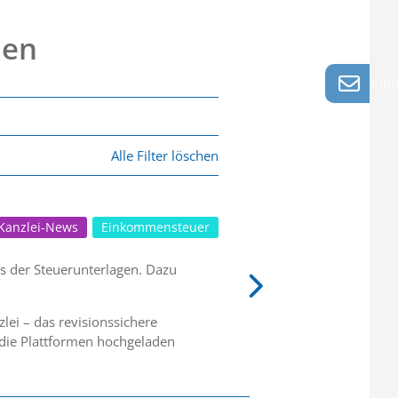
nen
info
Alle Filter löschen
Kanzlei-News
Einkommensteuer
s der Steuerunterlagen. Dazu
ei – das revisionssichere
 die Plattformen hochgeladen