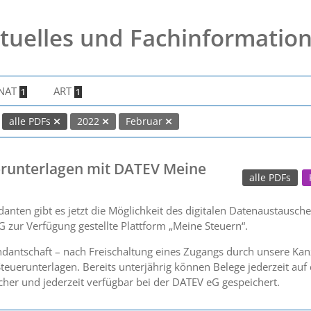
tuelles und Fachinformatio
NAT
ART
1
1
alle PDFs
2022
Februar
uerunterlagen mit DATEV Meine
alle PDFs
ten gibt es jetzt die Möglichkeit des digitalen Datenaustausche
 zur Verfügung gestellte Plattform „Meine Steuern“.
dantschaft – nach Freischaltung eines Zugangs durch unsere Kanzl
teuerunterlagen. Bereits unterjährig können Belege jederzeit auf
cher und jederzeit verfügbar bei der DATEV eG gespeichert.