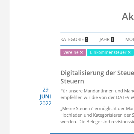
Ak
KATEGORIE
JAHR
MO
2
1
Vereine
Einkommensteuer
Digitalisierung der Ste
Steuern
29
Für unsere Mandantinnen und Mandan
JUNI
empfehlen wir die von der DATEV eG
2022
„Meine Steuern“ ermöglicht der Man
Hochladen und Kategorisieren der S
werden. Die Belege sind revisionssi