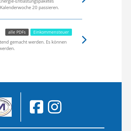
 Energie-Entlastungspaketes
 Kalenderwoche 20 passieren.
alle PDFs
Einkommensteuer
eltend gemacht werden. Es können
 werden.