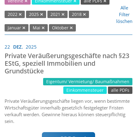
Vereine
Einkommensteuer
alle PDFs
Alle
Filter
2022
2025
2021
2018
löschen
Januar
Mai
Oktober
22
DEZ.
2025
Private Veräußerungsgeschäfte nach §23
EStG, speziell Immobilien und
Grundstücke
Eigentum/ Vermietung/ Baumaßnahmen
Einkommensteuer
alle PDFs
Private Veräußerungsgeschäfte liegen vor, wenn bestimmte
Wirtschaftsgüter innerhalb gesetzlich festgelegter Fristen
verkauft werden. Gewinne hieraus können steuerpflichtig
sein.