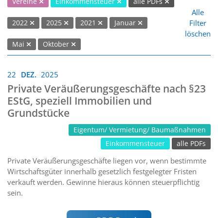
Vereine
Einkommensteuer
alle PDFs
Alle
Filter
2022
2025
2021
Januar
löschen
Mai
Oktober
22
DEZ.
2025
Private Veräußerungsgeschäfte nach §23
EStG, speziell Immobilien und
Grundstücke
Eigentum/ Vermietung/ Baumaßnahmen
Einkommensteuer
alle PDFs
Private Veräußerungsgeschäfte liegen vor, wenn bestimmte
Wirtschaftsgüter innerhalb gesetzlich festgelegter Fristen
verkauft werden. Gewinne hieraus können steuerpflichtig
sein.