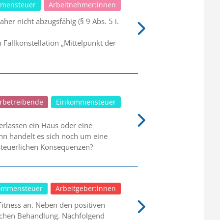
mensteuer
Arbeitnehmer:innen
er nicht abzugsfähig (§ 9 Abs. 5 i.
allkonstellation „Mittelpunkt der
rbetreibende
Einkommensteuer
erlassen ein Haus oder eine
nn handelt es sich noch um eine
steuerlichen Konsequenzen?
ommensteuer
Arbeitgeber:innen
tness an. Neben den positiven
rlichen Behandlung. Nachfolgend