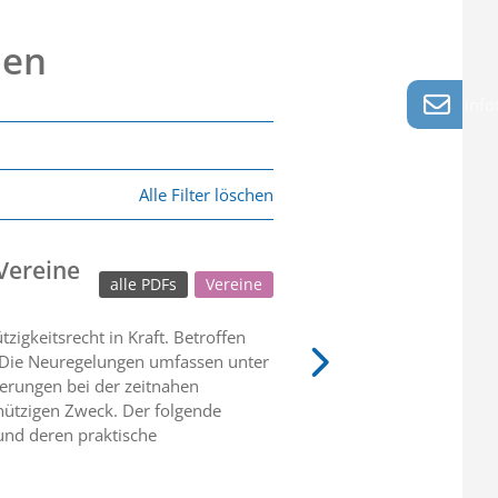
nen
info
Alle Filter löschen
Vereine
alle PDFs
Vereine
gkeitsrecht in Kraft. Betroffen
. Die Neuregelungen umfassen unter
erungen bei der zeitnahen
ützigen Zweck. Der folgende
und deren praktische