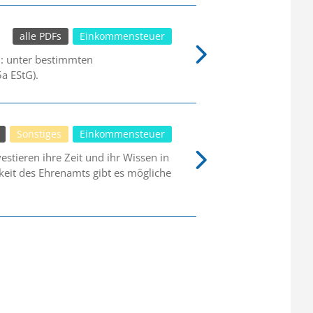
alle PDFs
Einkommensteuer
n: unter bestimmten
a EStG).
Sonstiges
Einkommensteuer
stieren ihre Zeit und ihr Wissen in
keit des Ehrenamts gibt es mögliche