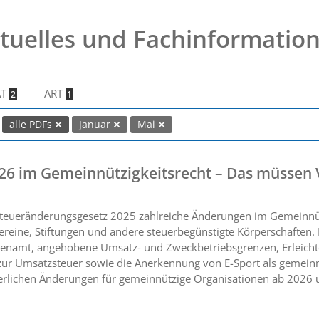
tuelles und Fachinformatio
AT
ART
2
1
alle PDFs
Januar
Mai
26 im Gemeinnützigkeitsrecht – Das müssen 
teueränderungsgesetz 2025 zahlreiche Änderungen im Gemeinnützi
ereine, Stiftungen und andere steuerbegünstigte Körperschaften
enamt, angehobene Umsatz- und Zweckbetriebsgrenzen, Erleicht
ur Umsatzsteuer sowie die Anerkennung von E-Sport als gemeinn
euerlichen Änderungen für gemeinnützige Organisationen ab 2026 