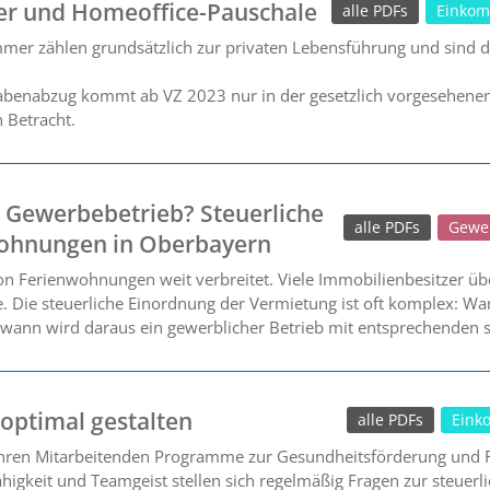
er und Homeoffice-Pauschale
alle PDFs
Einkom
mmer zählen grundsätzlich zur privaten Lebensführung und sind dah
benabzug kommt ab VZ 2023 nur in der gesetzlich vorgesehenen F
 Betracht.
 Gewerbebetrieb? Steuerliche
alle PDFs
Gewe
wohnungen in Oberbayern
on Ferienwohnungen weit verbreitet. Viele Immobilienbesitzer üb
 Die steuerliche Einordnung der Vermietung ist oft komplex: Wa
wann wird daraus ein gewerblicher Betrieb mit entsprechenden 
 optimal gestalten
alle PDFs
Eink
ren Mitarbeitenden Programme zur Gesundheitsförderung und Fi
fähigkeit und Teamgeist stellen sich regelmäßig Fragen zur steue