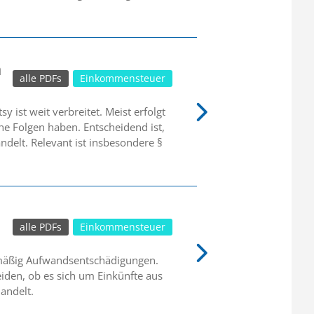
n
alle PDFs
Einkommensteuer
 ist weit verbreitet. Meist erfolgt
he Folgen haben. Entscheidend ist,
delt. Relevant ist insbesondere §
alle PDFs
Einkommensteuer
lmäßig Aufwandsentschädigungen.
iden, ob es sich um Einkünfte aus
andelt.