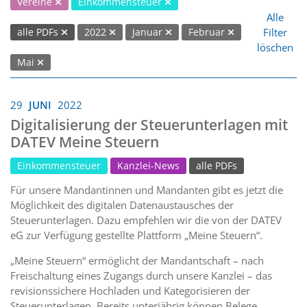
Vereine
Einkommensteuer
Alle
Filter
alle PDFs
2022
Januar
Februar
löschen
Mai
29
JUNI
2022
Digitalisierung der Steuerunterlagen mit
DATEV Meine Steuern
Einkommensteuer
Kanzlei-News
alle PDFs
Für unsere Mandantinnen und Mandanten gibt es jetzt die
Möglichkeit des digitalen Datenaustausches der
Steuerunterlagen. Dazu empfehlen wir die von der DATEV
eG zur Verfügung gestellte Plattform „Meine Steuern“.
„Meine Steuern“ ermöglicht der Mandantschaft – nach
Freischaltung eines Zugangs durch unsere Kanzlei – das
revisionssichere Hochladen und Kategorisieren der
Steuerunterlagen. Bereits unterjährig können Belege