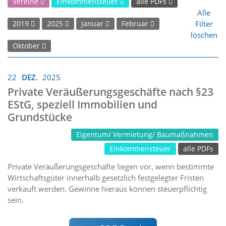
Vereine
Einkommensteuer
alle PDFs
Alle
Filter
2019
2025
Januar
Februar
löschen
Oktober
22
DEZ.
2025
Private Veräußerungsgeschäfte nach §23
EStG, speziell Immobilien und
Grundstücke
Eigentum/ Vermietung/ Baumaßnahmen
Einkommensteuer
alle PDFs
Private Veräußerungsgeschäfte liegen vor, wenn bestimmte
Wirtschaftsgüter innerhalb gesetzlich festgelegter Fristen
verkauft werden. Gewinne hieraus können steuerpflichtig
sein.