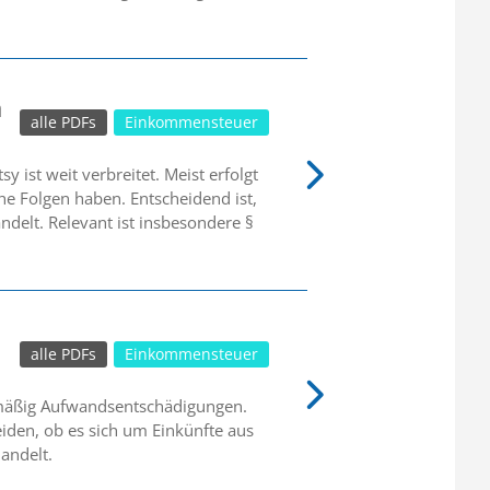
n
alle PDFs
Einkommensteuer
 ist weit verbreitet. Meist erfolgt
he Folgen haben. Entscheidend ist,
delt. Relevant ist insbesondere §
alle PDFs
Einkommensteuer
lmäßig Aufwandsentschädigungen.
iden, ob es sich um Einkünfte aus
andelt.