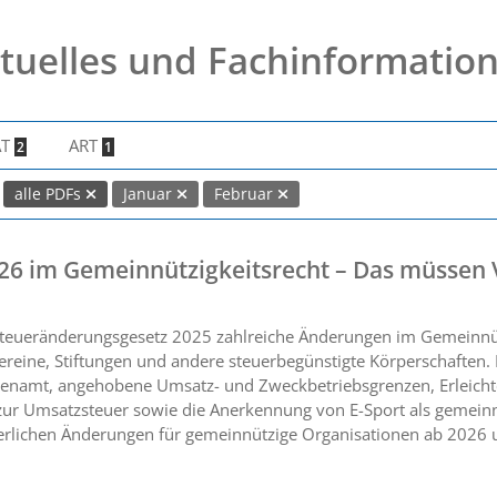
tuelles und Fachinformatio
AT
ART
2
1
alle PDFs
Januar
Februar
26 im Gemeinnützigkeitsrecht – Das müssen 
teueränderungsgesetz 2025 zahlreiche Änderungen im Gemeinnützi
ereine, Stiftungen und andere steuerbegünstigte Körperschaften
enamt, angehobene Umsatz- und Zweckbetriebsgrenzen, Erleicht
ur Umsatzsteuer sowie die Anerkennung von E-Sport als gemeinn
euerlichen Änderungen für gemeinnützige Organisationen ab 2026 