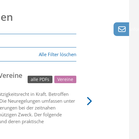
nen
info
Alle Filter löschen
Vereine
alle PDFs
Vereine
gkeitsrecht in Kraft. Betroffen
. Die Neuregelungen umfassen unter
erungen bei der zeitnahen
ützigen Zweck. Der folgende
und deren praktische