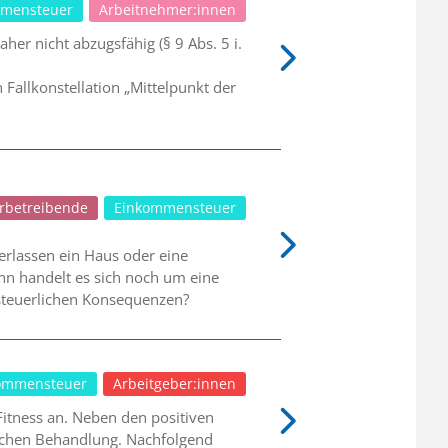
mensteuer
Arbeitnehmer:innen
er nicht abzugsfähig (§ 9 Abs. 5 i.
allkonstellation „Mittelpunkt der
rbetreibende
Einkommensteuer
erlassen ein Haus oder eine
nn handelt es sich noch um eine
steuerlichen Konsequenzen?
ommensteuer
Arbeitgeber:innen
tness an. Neben den positiven
rlichen Behandlung. Nachfolgend