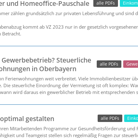
er und Homeoffice-Pauschale
alle PDFs
Einkom
mmer zählen grundsätzlich zur privaten Lebensführung und sind dah
benabzug kommt ab VZ 2023 nur in der gesetzlich vorgesehenen F
 Betracht.
 Gewerbebetrieb? Steuerliche
alle PDFs
Gewe
wohnungen in Oberbayern
on Ferienwohnungen weit verbreitet. Viele Immobilienbesitzer üb
 Die steuerliche Einordnung der Vermietung ist oft komplex: Wa
wann wird daraus ein gewerblicher Betrieb mit entsprechenden 
 optimal gestalten
alle PDFs
Eink
ren Mitarbeitenden Programme zur Gesundheitsförderung und Fi
fähigkeit und Teamgeist stellen sich regelmäßig Fragen zur steue