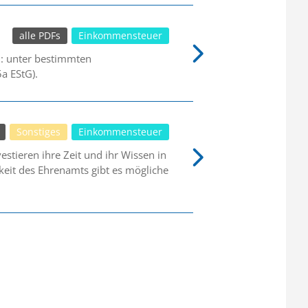
alle PDFs
Einkommensteuer
n: unter bestimmten
a EStG).
Sonstiges
Einkommensteuer
stieren ihre Zeit und ihr Wissen in
keit des Ehrenamts gibt es mögliche