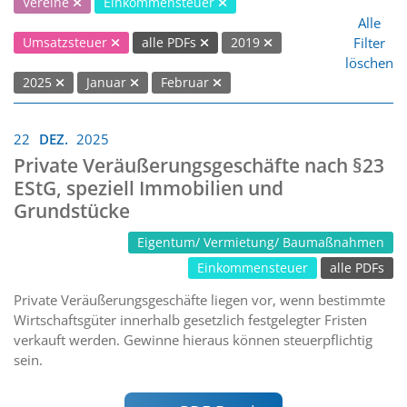
Vereine
Einkommensteuer
Alle
Filter
Umsatzsteuer
alle PDFs
2019
löschen
2025
Januar
Februar
22
DEZ.
2025
Private Veräußerungsgeschäfte nach §23
EStG, speziell Immobilien und
Grundstücke
Eigentum/ Vermietung/ Baumaßnahmen
Einkommensteuer
alle PDFs
Private Veräußerungsgeschäfte liegen vor, wenn bestimmte
Wirtschaftsgüter innerhalb gesetzlich festgelegter Fristen
verkauft werden. Gewinne hieraus können steuerpflichtig
sein.