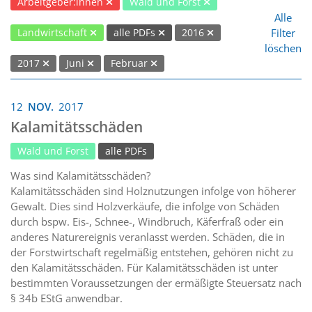
Arbeitgeber:innen
Wald und Forst
Alle
Filter
Landwirtschaft
alle PDFs
2016
löschen
2017
Juni
Februar
12
NOV.
2017
Kalamitätsschäden
Wald und Forst
alle PDFs
Was sind Kalamitätsschäden?
Kalamitätsschäden sind Holznutzungen infolge von höherer
Gewalt. Dies sind Holzverkäufe, die infolge von Schäden
durch bspw. Eis-, Schnee-, Windbruch, Käferfraß oder ein
anderes Naturereignis veranlasst werden. Schäden, die in
der Forstwirtschaft regelmäßig entstehen, gehören nicht zu
den Kalamitätsschäden. Für Kalamitätsschäden ist unter
bestimmten Voraussetzungen der ermäßigte Steuersatz nach
§ 34b EStG anwendbar.