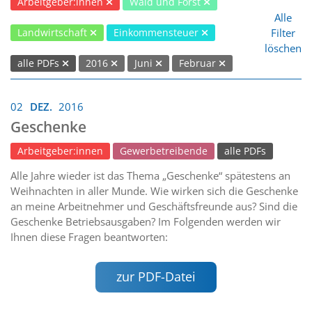
Arbeitgeber:innen
Wald und Forst
Alle
Filter
Landwirtschaft
Einkommensteuer
löschen
alle PDFs
2016
Juni
Februar
02
DEZ.
2016
Geschenke
Arbeitgeber:innen
Gewerbetreibende
alle PDFs
Alle Jahre wieder ist das Thema „Geschenke“ spätestens an
Weihnachten in aller Munde. Wie wirken sich die Geschenke
an meine Arbeitnehmer und Geschäftsfreunde aus? Sind die
Geschenke Betriebsausgaben? Im Folgenden werden wir
Ihnen diese Fragen beantworten:
zur PDF-Datei