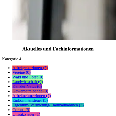
Aktuelles und Fachinformationen
Kategorie
4
Arbeitgeber:innen (7)
Vereine (0)
Wald und Forst (0)
Landwirtschaft (0)
Kanzlei-News (6)
Gewerbetreibende (3)
Arbeitnehmer:innen (7)
Einkommensteuer (5)
Eigentum/ Vermietung/ Baumaßnahmen (3)
Corona (5)
Umsatzsteuer (1)