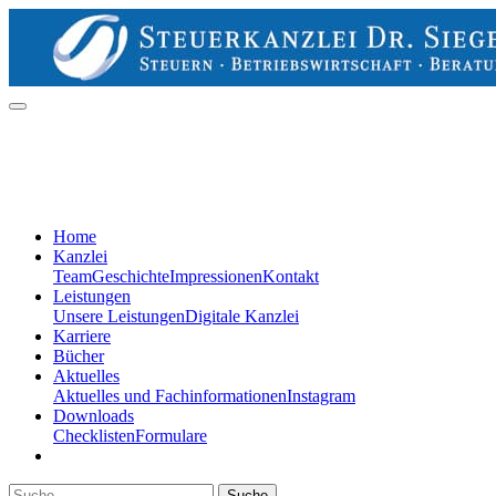
Home
Kanzlei
Team
Geschichte
Impressionen
Kontakt
Leistungen
Unsere Leistungen
Digitale Kanzlei
Karriere
Bücher
Aktuelles
Aktuelles und Fachinformationen
Instagram
Downloads
Checklisten
Formulare
Suche