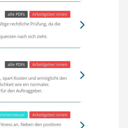
alle PDFs
Arbeitgeber:innen
ige rechtliche Prüfung, da die
quenzen nach sich zieht.
alle PDFs
Arbeitgeber:innen
el, spart Kosten und ermöglicht den
lichkeit wie ein normales
n für den Auftraggeber.
ommensteuer
Arbeitgeber:innen
tness an. Neben den positiven