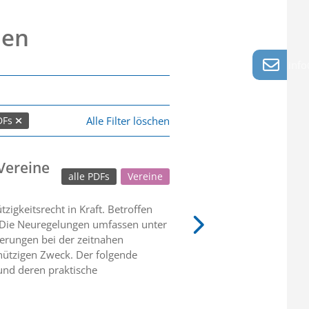
nen
info
Alle Filter löschen
PDFs
Vereine
alle PDFs
Vereine
gkeitsrecht in Kraft. Betroffen
. Die Neuregelungen umfassen unter
erungen bei der zeitnahen
ützigen Zweck. Der folgende
und deren praktische