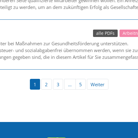
anderen Seite qualifizierte Mitarbeiter gewinnen wollen. Ein An
ligt zu werden, um an dem zukünftigen Erfolg als Gesellschafter 
alle PDFs
Arbeit
eiter bei Maßnahmen zur Gesundheitsförderung unterstützen.
 steuer- und sozialabgabenfrei übernommen werden, wenn sie zus
ngen gegeben sind, die in diesem Artikel für Sie zusammengefas
1
2
3
…
5
Weiter