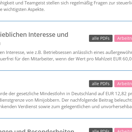
fähigkeit und Teamgeist stellen sich regelmäßig Fragen zur steue
ie wichtigsten Aspekte.
eblichen Interesse und
alle PDFs
Arbeit
n
n Interesse, wie z.B. Betriebsessen anlässlich eines außergewöhnl
teuerfrei für den Mitarbeiter, wenn der Wert pro Mahlzeit EUR 60,0
alle PDFs
Arbeit
rde der gesetzliche Mindestlohn in Deutschland auf EUR 12,82 
dienstgrenze von Minijobbern. Der nachfolgende Beitrag beleucht
kenden Verdienst sowie zum gelegentlichen und unvorhersehbar
ungen und Besonderheiten
alle PDFs
Arbeit