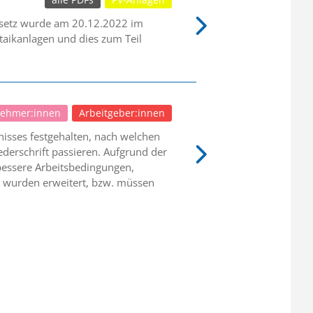
alle PDFs
PV-Anlagen
esetz wurde am 20.12.2022 im
taikanlagen und dies zum Teil
nehmer:innen
Arbeitgeber:innen
isses festgehalten, nach welchen
ederschrift passieren. Aufgrund der
 bessere Arbeitsbedingungen,
n wurden erweitert, bzw. müssen