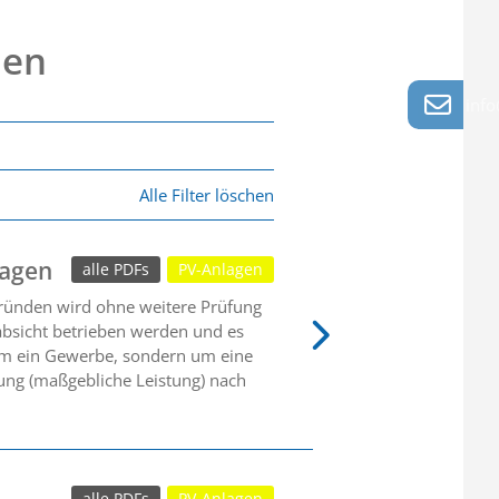
nen
info
Alle Filter löschen
lagen
alle PDFs
PV-Anlagen
sgründen wird ohne weitere Prüfung
absicht betrieben werden und es
 um ein Gewerbe, sondern um eine
stung (maßgebliche Leistung) nach