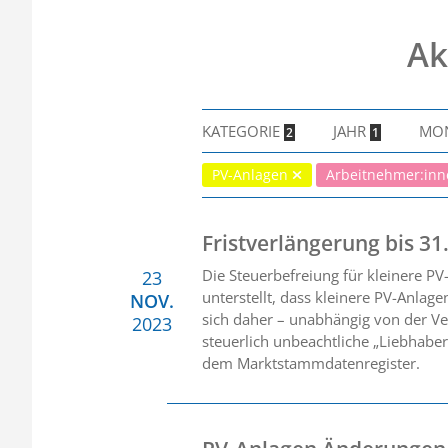
Ak
KATEGORIE
JAHR
MO
2
1
PV-Anlagen
Arbeitnehmer:in
Fristverlängerung bis 3
Die Steuerbefreiung für kleinere P
23
unterstellt, dass kleinere PV-Anla
NOV.
sich daher – unabhängig von der V
2023
steuerlich unbeachtliche „Liebhaber
dem Marktstammdatenregister.