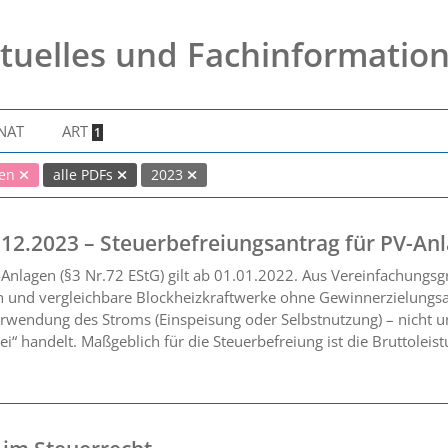
tuelles und Fachinformatio
NAT
ART
1
nen
alle PDFs
2023
1.12.2023 – Steuerbefreiungsantrag für PV-An
V-Anlagen (§3 Nr.72 EStG) gilt ab 01.01.2022. Aus Vereinfachung
gen und vergleichbare Blockheizkraftwerke ohne Gewinnerzielungs
erwendung des Stroms (Einspeisung oder Selbstnutzung) – nicht
ei“ handelt. Maßgeblich für die Steuerbefreiung ist die Bruttolei