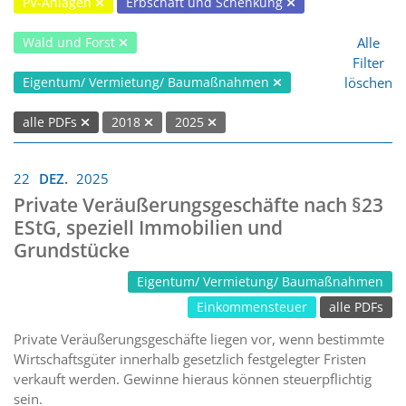
PV-Anlagen
Erbschaft und Schenkung
Alle
Wald und Forst
Filter
löschen
Eigentum/ Vermietung/ Baumaßnahmen
alle PDFs
2018
2025
22
DEZ.
2025
Private Veräußerungsgeschäfte nach §23
EStG, speziell Immobilien und
Grundstücke
Eigentum/ Vermietung/ Baumaßnahmen
Einkommensteuer
alle PDFs
Private Veräußerungsgeschäfte liegen vor, wenn bestimmte
Wirtschaftsgüter innerhalb gesetzlich festgelegter Fristen
verkauft werden. Gewinne hieraus können steuerpflichtig
sein.