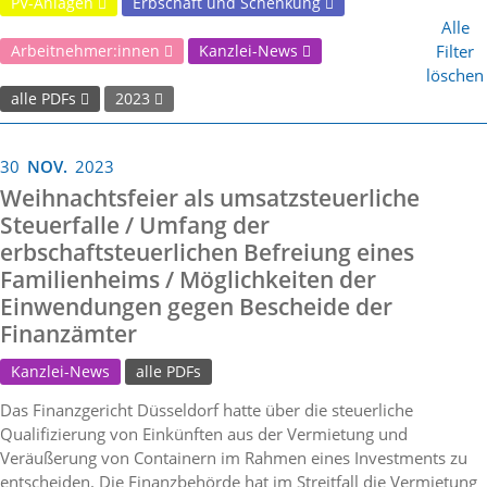
PV-Anlagen
Erbschaft und Schenkung
Alle
Filter
Arbeitnehmer:innen
Kanzlei-News
löschen
alle PDFs
2023
30
NOV.
2023
Weihnachtsfeier als umsatzsteuerliche
Steuerfalle / Umfang der
erbschaftsteuerlichen Befreiung eines
Familienheims / Möglichkeiten der
Einwendungen gegen Bescheide der
Finanzämter
Kanzlei-News
alle PDFs
Das Finanzgericht Düsseldorf hatte über die steuerliche
Qualifizierung von Einkünften aus der Vermietung und
Veräußerung von Containern im Rahmen eines Investments zu
entscheiden. Die Finanzbehörde hat im Streitfall die Vermietung