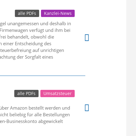
alle PDFs
Kanzlei-News
egel unangemessen und deshalb in
n Firmenwagen verfügt und ihm bei
rei behandelt, obwohl die
ch einer Entscheidung des
teuerbefreiung auf unrichtigen
htung der Sorgfalt eines
alle PDFs
Umsatzsteuer
über Amazon bestellt werden und
cht beliebig für alle Bestellungen
men-Businesskonto abgewickelt