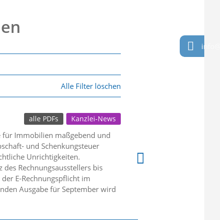
nen
info@
Alle Filter löschen
alle PDFs
Kanzlei-News
se für Immobilien maßgebend und
bschaft- und Schenkungsteuer
htliche Unrichtigkeiten.
z des Rechnungsausstellers bis
 der E-Rechnungspflicht im
menden Ausgabe für September wird