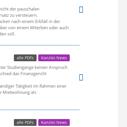
 nicht der pauschalen
satz zu versteuern.
ücken nach einem Erbfall in der
s aber von einem Miterben oder auch
en soll.
alle PDFs
Kanzlei-News
kter Studiengänge keinen Anspruch
chied das Finanzgericht
tändiger Tätigkeit im Rahmen einer
ie Mietwohnung als
alle PDFs
Kanzlei-News