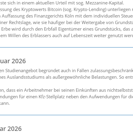
e sich in einem aktuellen Urteil mit sog. Mezzanine-Kapital.
assung des Kryptowerts Bitcoin (sog. Krypto-Lending) unterliegen
 Auffassung des Finanzgerichts Köln mit dem individuellen Steuer
ner Rechtslage, wie sie häufiger bei der Weitergabe von Grundst
in Erbe wird durch den Erbfall Eigentümer eines Grundstücks, da
em Willen des Erblassers auch auf Lebenszeit weiter genutzt werd
uar 2026
hen Studienangebot begründet auch in Fällen zulassungsbeschrän
nes Auslandsstudiums als außergewöhnliche Belastungen. So ents
n, dass ein Arbeitnehmer bei seinen Einkünften aus nichtselbsts
dungen für einen Kfz-Stellplatz neben den Aufwendungen für d
kann.
ar 2026