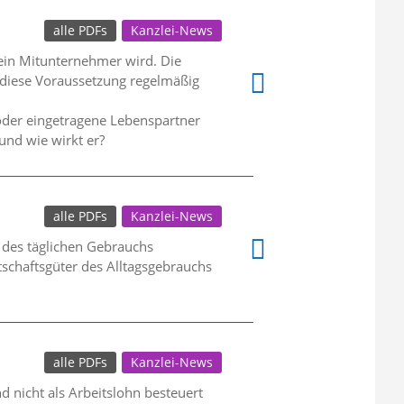
alle PDFs
Kanzlei-News
 ein Mitunternehmer wird. Die
lt diese Voraussetzung regelmäßig
oder eingetragene Lebenspartner
und wie wirkt er?
alle PDFs
Kanzlei-News
 des täglichen Gebrauchs
schaftsgüter des Alltagsgebrauchs
alle PDFs
Kanzlei-News
d nicht als Arbeitslohn besteuert