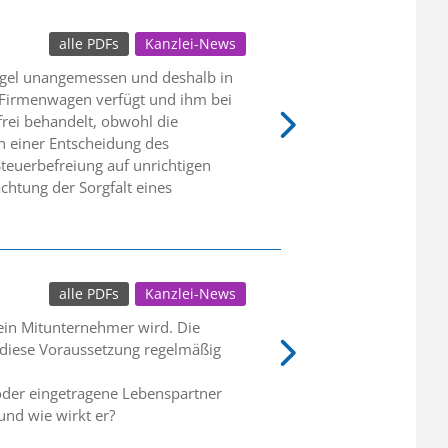
alle PDFs
Kanzlei-News
egel unangemessen und deshalb in
n Firmenwagen verfügt und ihm bei
rei behandelt, obwohl die
ch einer Entscheidung des
teuerbefreiung auf unrichtigen
htung der Sorgfalt eines
alle PDFs
Kanzlei-News
 ein Mitunternehmer wird. Die
lt diese Voraussetzung regelmäßig
oder eingetragene Lebenspartner
und wie wirkt er?