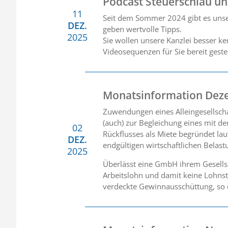
Podcast Steuerschlau u
11
Seit dem Sommer 2024 gibt es unse
DEZ.
geben wertvolle Tipps.
2025
Sie wollen unsere Kanzlei besser k
Videosequenzen für Sie bereit gestel
Monatsinformation Dez
Zuwendungen eines Alleingesellsch
(auch) zur Begleichung eines mit 
02
Rückflusses als Miete begründet la
DEZ.
endgültigen wirtschaftlichen Belast
2025
Überlässt eine GmbH ihrem Gesellsc
Arbeitslohn und damit keine Lohnst
verdeckte Gewinnausschüttung, so d