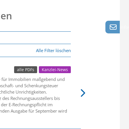
nen
info
Alle Filter löschen
alle PDFs
Kanzlei-News
se für Immobilien maßgebend und
bschaft- und Schenkungsteuer
htliche Unrichtigkeiten.
z des Rechnungsausstellers bis
 der E-Rechnungspflicht im
menden Ausgabe für September wird