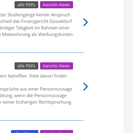
alle PDFs
Kanzlei-News
kter Studiengänge keinen Anspruch
chied das Finanzgericht Düsseldorf.
tändiger Tätigkeit im Rahmen einer
ie Mietwohnung als Werbungskosten
alle PDFs
Kanzlei-News
ern betreffen. Viele davon finden
 Ansprüche aus einer Pensionszusage
hüttung, wenn die Pensionszusage
n seiner bisherigen Rechtsprechung