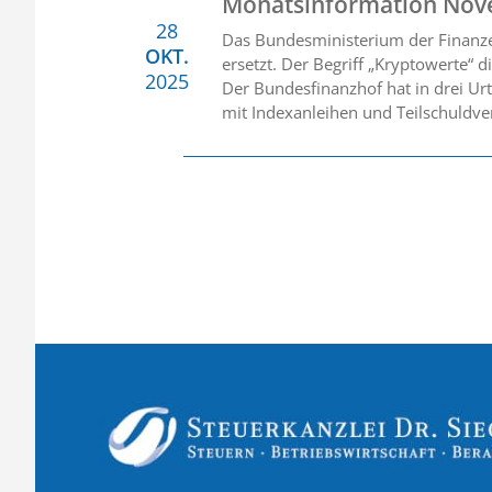
Monatsinformation Nov
28
Das Bundesministerium der Finanze
OKT.
ersetzt. Der Begriff „Kryptowerte“ d
2025
Der Bundesfinanzhof hat in drei Ur
mit Indexanleihen und Teilschuldve