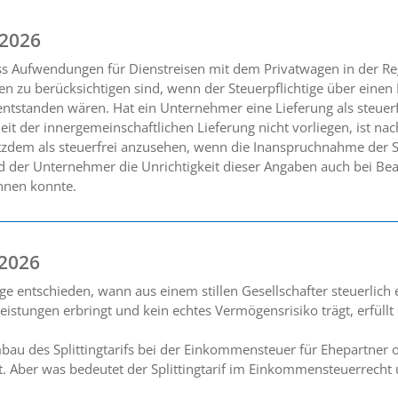
 2026
ss Aufwendungen für Dienstreisen mit dem Privatwagen in der R
en zu berücksichtigen sind, wenn der Steuerpflichtige über eine
ntstanden wären. Hat ein Unternehmer eine Lieferung als steuerf
eit der innergemeinschaftlichen Lieferung nicht vorliegen, ist na
tzdem als steuerfrei anzusehen, wenn die Inanspruchnahme der S
der Unternehmer die Unrichtigkeit dieser Angaben auch bei Beac
nnen konnte.
 2026
ge entschieden, wann aus einem stillen Gesellschafter steuerlich
tleistungen erbringt und kein echtes Vermögensrisiko trägt, erfül
au des Splittingtarifs bei der Einkommensteuer für Ehepartner 
rt. Aber was bedeutet der Splittingtarif im Einkommensteuerrecht 