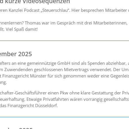
nd kurze Videosequenzen
ren Kanzlei Podcast „Steuerschlau“. Hier besprechen Mitarbeite
ennenlernen? Thomas war im Gespräch mit drei Mitarbeiterinnen, 
lt. Viel Spaß damit!
ember 2025
afters an eine gemeinnützige GmbH sind als Spenden abziehbar,
dem Zuwendenden geschlossenen Mietvertrags verwendet. Der Ums
ut Finanzgericht Münster für sich genommen weder eine Gegenlei
ung.
hafter-Geschäftsführer einen Pkw ohne klare Gestattung der Priv
euerhaftung. Etwaige Privatfahrten wären vorrangig gesellschafts
as Finanzgericht Düsseldorf.