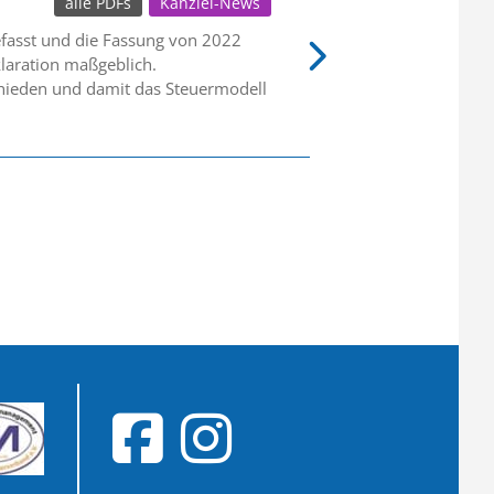
alle PDFs
Kanzlei-News
fasst und die Fassung von 2022
eklaration maßgeblich.
chieden und damit das Steuermodell