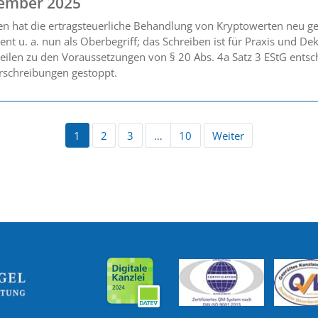
ember 2025
n hat die ertragsteuerliche Behandlung von Kryptowerten neu ge
ient u. a. nun als Oberbegriff; das Schreiben ist für Praxis und D
teilen zu den Voraussetzungen von § 20 Abs. 4a Satz 3 EStG ents
rschreibungen gestoppt.
1
2
3
…
10
Weiter