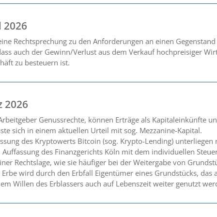
l 2026
seine Rechtsprechung zu den Anforderungen an einen Gegenstand
dass auch der Gewinn/Verlust aus dem Verkauf hochpreisiger Wirt
häft zu besteuern ist.
z 2026
rbeitgeber Genussrechte, können Erträge als Kapitaleinkünfte und
e sich in einem aktuellen Urteil mit sog. Mezzanine-Kapital.
assung des Kryptowerts Bitcoin (sog. Krypto-Lending) unterliegen
 Auffassung des Finanzgerichts Köln mit dem individuellen Steuer
ner Rechtslage, wie sie häufiger bei der Weitergabe von Grundst
in Erbe wird durch den Erbfall Eigentümer eines Grundstücks, da
em Willen des Erblassers auch auf Lebenszeit weiter genutzt werd