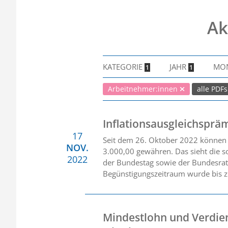
Ak
KATEGORIE
JAHR
MO
1
1
Arbeitnehmer:innen
alle PDF
Inflationsausgleichsprä
17
Seit dem 26. Oktober 2022 können A
NOV.
3.000,00 gewähren. Das sieht die s
2022
der Bundestag sowie der Bundesrat 
Begünstigungszeitraum wurde bis z
Mindestlohn und Verdien