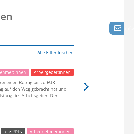
nen
info
Alle Filter löschen
nehmer:innen
Arbeitgeber:innen
ei einen Betrag bis zu EUR
ung auf den Weg gebracht hat und
istung der Arbeitsgeber. Der
alle PDFs
Arbeitnehmer:innen