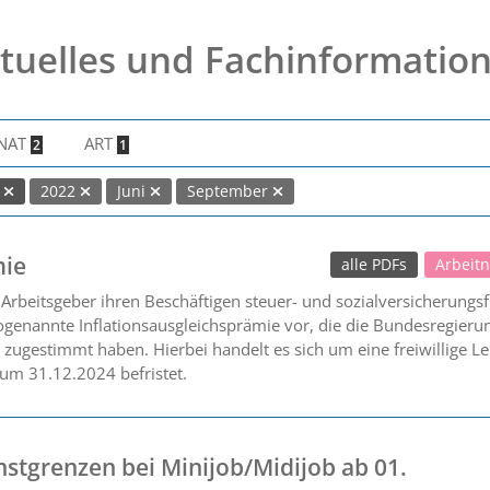
tuelles und Fachinformatio
NAT
ART
2
1
s
2022
Juni
September
mie
alle PDFs
Arbeit
rbeitsgeber ihren Beschäftigen steuer- und sozialversicherungsfr
ogenannte Inflationsausgleichsprämie vor, die die Bundesregier
zugestimmt haben. Hierbei handelt es sich um eine freiwillige Le
um 31.12.2024 befristet.
stgrenzen bei Minijob/Midijob ab 01.