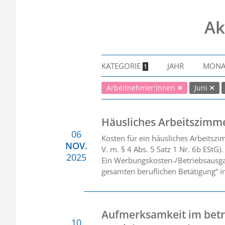
Ak
KATEGORIE
JAHR
MON
1
Arbeitnehmer:innen
Juni
Häusliches Arbeitszimm
06
Kosten für ein häusliches Arbeitszi
NOV.
V. m. § 4 Abs. 5 Satz 1 Nr. 6b EStG).
2025
Ein Werbungskosten-/Betriebsausga
gesamten beruflichen Betätigung“ in
Aufmerksamkeit im betri
10