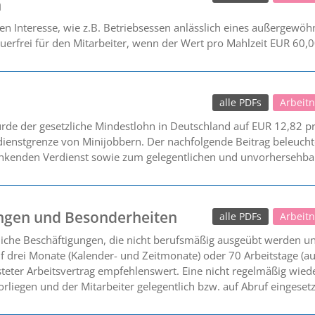
n
n Interesse, wie z.B. Betriebsessen anlässlich eines außergewöhnl
teuerfrei für den Mitarbeiter, wenn der Wert pro Mahlzeit EUR 60,0
alle PDFs
Arbeit
rde der gesetzliche Mindestlohn in Deutschland auf EUR 12,82 
dienstgrenze von Minijobbern. Der nachfolgende Beitrag beleucht
kenden Verdienst sowie zum gelegentlichen und unvorhersehbar
ungen und Besonderheiten
alle PDFs
Arbeit
liche Beschäftigungen, die nicht berufsmäßig ausgeübt werden un
auf drei Monate (Kalender- und Zeitmonate) oder 70 Arbeitstage (
isteter Arbeitsvertrag empfehlenswert. Eine nicht regelmäßig wied
rliegen und der Mitarbeiter gelegentlich bzw. auf Abruf eingesetz