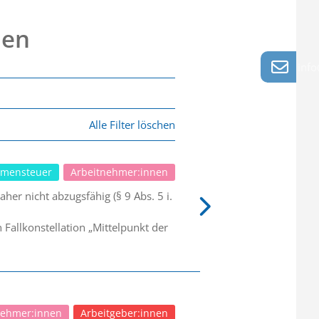
nen
info
Alle Filter löschen
mensteuer
Arbeitnehmer:innen
er nicht abzugsfähig (§ 9 Abs. 5 i.
allkonstellation „Mittelpunkt der
nehmer:innen
Arbeitgeber:innen