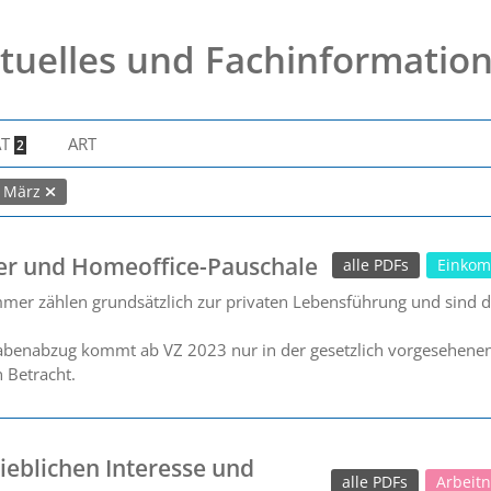
tuelles und Fachinformatio
AT
ART
2
März
er und Homeoffice-Pauschale
alle PDFs
Einkom
mmer zählen grundsätzlich zur privaten Lebensführung und sind dah
benabzug kommt ab VZ 2023 nur in der gesetzlich vorgesehenen F
 Betracht.
eblichen Interesse und
alle PDFs
Arbeit