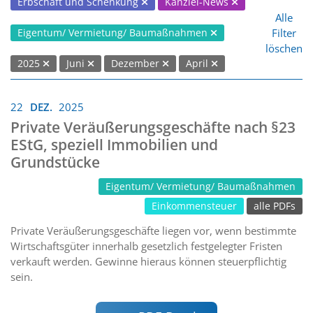
Erbschaft und Schenkung
Kanzlei-News
Alle
Filter
Eigentum/ Vermietung/ Baumaßnahmen
löschen
2025
Juni
Dezember
April
22
DEZ.
2025
Private Veräußerungsgeschäfte nach §23
EStG, speziell Immobilien und
Grundstücke
Eigentum/ Vermietung/ Baumaßnahmen
Einkommensteuer
alle PDFs
Private Veräußerungsgeschäfte liegen vor, wenn bestimmte
Wirtschaftsgüter innerhalb gesetzlich festgelegter Fristen
verkauft werden. Gewinne hieraus können steuerpflichtig
sein.