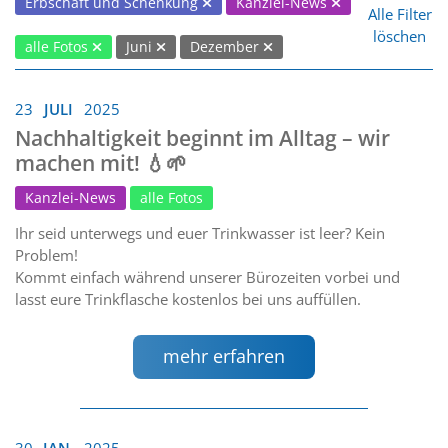
Erbschaft und Schenkung
Kanzlei-News
Alle Filter
löschen
alle Fotos
Juni
Dezember
23
JULI
2025
Nachhaltigkeit beginnt im Alltag – wir
machen mit! 💧🌱
Kanzlei-News
alle Fotos
Ihr seid unterwegs und euer Trinkwasser ist leer? Kein
Problem!
Kommt einfach während unserer Bürozeiten vorbei und
lasst eure Trinkflasche kostenlos bei uns auffüllen.
mehr erfahren
30
JAN.
2025