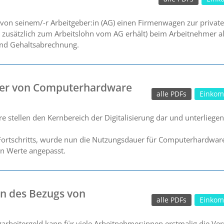
 von seinem/-r Arbeitgeber:in (AG) einen Firmenwagen zur private
AN zusätzlich zum Arbeitslohn vom AG erhält) beim Arbeitnehmer al
und Gehaltsabrechnung.
er von Computerhardware
alle PDFs
Einkom
stellen den Kernbereich der Digitalisierung dar und unterliege
Fortschritts, wurde nun die Nutzungsdauer für Computerhardwar
en Werte angepasst.
n des Bezugs von
alle PDFs
Einkom
arbeitergeld kann für viele Arbeitnehmer:innen erstmalig die Ver