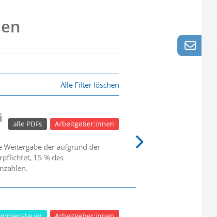
nen
info
Alle Filter löschen
i
alle PDFs
Arbeitgeber:innen
ie Weitergabe der aufgrund der
pflichtet, 15 % des
nzahlen.
ommensteuer
Arbeitgeber:innen