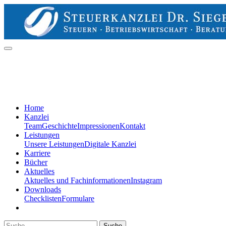
Home
Kanzlei
Team
Geschichte
Impressionen
Kontakt
Leistungen
Unsere Leistungen
Digitale Kanzlei
Karriere
Bücher
Aktuelles
Aktuelles und Fachinformationen
Instagram
Downloads
Checklisten
Formulare
Suche