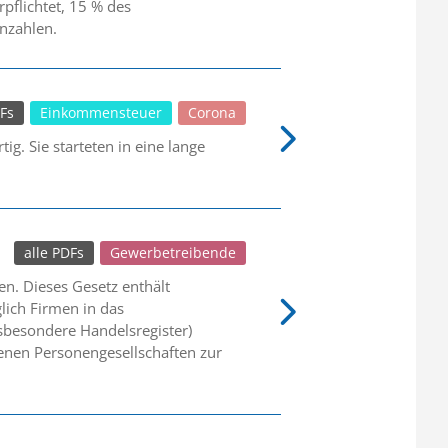
pflichtet, 15 % des
nzahlen.
DFs
Einkommensteuer
Corona
g. Sie starteten in eine lange
alle PDFs
Gewerbetreibende
en. Dieses Gesetz enthält
lich Firmen in das
nsbesondere Handelsregister)
genen Personengesellschaften zur