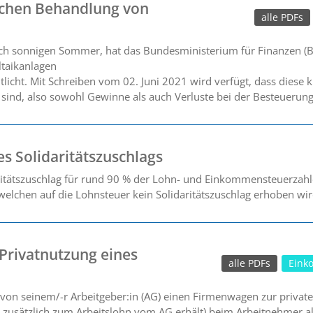
ichen Behandlung von
alle PDFs
lich sonnigen Sommer, hat das Bundesministerium für Finanzen (
ltaikanlagen
licht. Mit Schreiben vom 02. Juni 2021 wird verfügt, dass diese k
 sind, also sowohl Gewinne als auch Verluste bei der Besteuerun
s Solidaritätszuschlags
ritätszuschlag für rund 90 % der Lohn- und Einkommensteuerzahle
elchen auf die Lohnsteuer kein Solidaritätszuschlag erhoben wir
Privatnutzung eines
alle PDFs
Eink
 von seinem/-r Arbeitgeber:in (AG) einen Firmenwagen zur private
AN zusätzlich zum Arbeitslohn vom AG erhält) beim Arbeitnehmer al