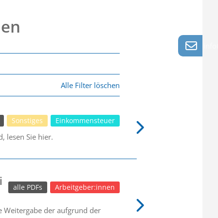
nen
info
Alle Filter löschen
Sonstiges
Einkommensteuer
 lesen Sie hier.
i
alle PDFs
Arbeitgeber:innen
ie Weitergabe der aufgrund der