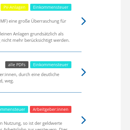
PV-Anlagen
Einkommensteuer
BMF) eine große Überraschung für
leinen Anlagen grundsätzlich als
g nicht mehr berücksichtigt werden.
alle PDFs
Einkommensteuer
r:innen, durch eine deutliche
d, weg.
ommensteuer
Arbeitgeber:innen
n Nutzung, so ist der geldwerte
s Arbeitslohn zur versteuern. Dies