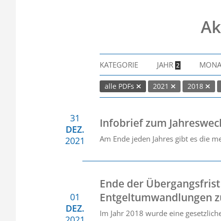
Ak
KATEGORIE
JAHR
MON
2
alle PDFs
2021
2018
31
Infobrief zum Jahreswec
DEZ.
Am Ende jeden Jahres gibt es die me
2021
Ende der Übergangsfrist 
Entgeltumwandlungen z
01
DEZ.
Im Jahr 2018 wurde eine gesetzlich
2021