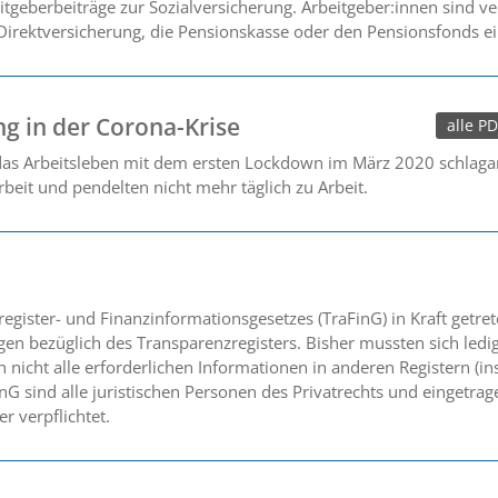
geberbeiträge zur Sozialversicherung. Arbeitgeber:innen sind ver
irektversicherung, die Pensionskasse oder den Pensionsfonds ei
g in der Corona-Krise
alle P
 das Arbeitsleben mit dem ersten Lockdown im März 2020 schlagarti
beit und pendelten nicht mehr täglich zu Arbeit.
gister- und Finanzinformationsgesetzes (TraFinG) in Kraft getret
 bezüglich des Transparenzregisters. Bisher mussten sich ledig
 nicht alle erforderlichen Informationen in anderen Registern (i
nG sind alle juristischen Personen des Privatrechts und eingetra
r verpflichtet.