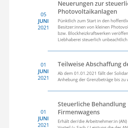
Neuerungen zur steuerl
Photovoltaikanlagen
05
JUNI
Pünktlich zum Start in den hoffent
2021
Besitzer:innen von kleinen Photovo
bzw. Blockheizkraftwerken veröffent
Liebhaberei steuerlich unbeachtlich
Teilweise Abschaffung de
01
JUNI
Ab dem 01.01.2021 fällt der Solida
2021
Anhebung der Grenzbeträge bis zu w
Steuerliche Behandlung 
Firmenwagens
01
JUNI
Erhält der/die Arbeitnehmer:in (AN)
2021
Vorteil (= Sach / Leistung die der 