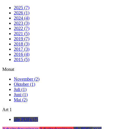
2025 (7)
2026 (1)
2024 (4)
2023 (3)
2022 (7)
2021 (5)
2019 (7)
2018 (3)
2017 (3)
2016 (4)
2015 (5)
Monat
November (2)
Oktober (1)
Juli (1)
Juni (1)
Mai (2)
Art
1
alle PDFs (7)