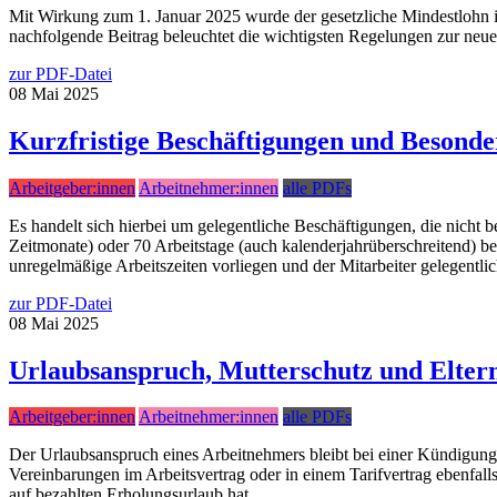
Mit Wirkung zum 1. Januar 2025 wurde der gesetzliche Mindestlohn 
nachfolgende Beitrag beleuchtet die wichtigsten Regelungen zur ne
zur PDF-Datei
08
Mai
2025
Kurzfristige Beschäftigungen und Besonde
Arbeitgeber:innen
Arbeitnehmer:innen
alle PDFs
Es handelt sich hierbei um gelegentliche Beschäftigungen, die nicht 
Zeitmonate) oder 70 Arbeitstage (auch kalenderjahrüberschreitend) beg
unregelmäßige Arbeitszeiten vorliegen und der Mitarbeiter gelegentlic
zur PDF-Datei
08
Mai
2025
Urlaubsanspruch, Mutterschutz und Eltern
Arbeitgeber:innen
Arbeitnehmer:innen
alle PDFs
Der Urlaubsanspruch eines Arbeitnehmers bleibt bei einer Kündigung 
Vereinbarungen im Arbeitsvertrag oder in einem Tarifvertrag ebenfall
auf bezahlten Erholungsurlaub hat.