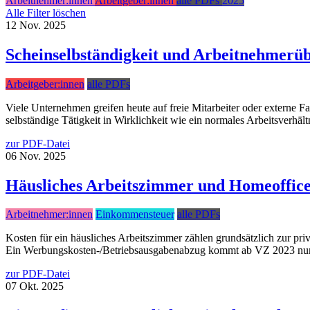
Arbeitnehmer:innen
Arbeitgeber:innen
alle PDFs
2025
Alle Filter löschen
12
Nov.
2025
Scheinselbständigkeit und Arbeitnehmerüb
Arbeitgeber:innen
alle PDFs
Viele Unternehmen greifen heute auf freie Mitarbeiter oder externe Fa
selbständige Tätigkeit in Wirklichkeit wie ein normales Arbeitsverhältn
zur PDF-Datei
06
Nov.
2025
Häusliches Arbeitszimmer und Homeoffic
Arbeitnehmer:innen
Einkommensteuer
alle PDFs
Kosten für ein häusliches Arbeitszimmer zählen grundsätzlich zur pri
Ein Werbungskosten-/Betriebsausgabenabzug kommt ab VZ 2023 nur in 
zur PDF-Datei
07
Okt.
2025