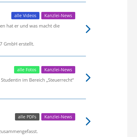
alle Videos
Kanzlei-News
ben hat er und was macht die
 GmbH erstellt.
alle Fotos
Kanzlei-News
 Studentin im Bereich „Steuerrecht“
alle PDFs
Kanzlei-News
e zusammengefasst.