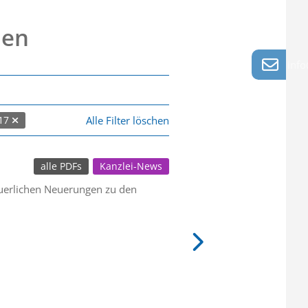
nen
info
Alle Filter löschen
17
alle PDFs
Kanzlei-News
euerlichen Neuerungen zu den