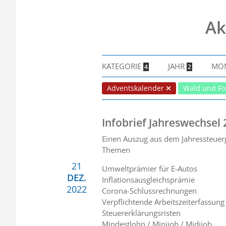
Ak
KATEGORIE
JAHR
MO
4
2
Adventskalender
Wald und Fo
Infobrief Jahreswechsel
Einen Auszug aus dem Jahressteuerg
Themen
21
Umweltprämier für E-Autos
DEZ.
Inflationsausgleichsprämie
2022
Corona-Schlussrechnungen
Verpflichtende Arbeitszeiterfassung
Steuererklärungsristen
Mindestlohn / Minijob / Midijob