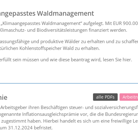
angepasstes Waldmanagement
„Klimaangepasstes Waldmanagement“ aufgelegt. Mit EUR 900.00
 Klimaschutz- und Biodiversitätsleistungen finanziert werden.
npassungsfähige und produktive Wälder zu erhalten und zu schaff
türlichen Kohlenstoffspeicher Wald zu erhalten.
rfüllt sein müssen und wie diese beantrag wird, lesen Sie hier.
mie
alle PDFs
Arbeit
rbeitsgeber ihren Beschäftigen steuer- und sozialversicherungsfr
ogenannte Inflationsausgleichsprämie vor, die die Bundesregier
zugestimmt haben. Hierbei handelt es sich um eine freiwillige Le
um 31.12.2024 befristet.