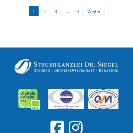
1
2
3
…
9
Weiter