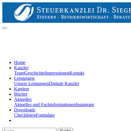
Home
Kanzlei
Team
Geschichte
Impressionen
Kontakt
Leistungen
Unsere Leistungen
Digitale Kanzlei
Karriere
Bücher
Aktuelles
Aktuelles und Fachinformationen
Instagram
Downloads
Checklisten
Formulare
Suche