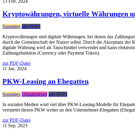
13
Feb.
2024
Kryptowährungen, virtuelle Währungen un
Sonstiges
alle PDFs
Kryptowährungen sind digitale Währungen, bei denen das Zahlungsmitte
durch die Gemeinschaft der Nutzer selbst. Durch die Akzeptanz der Kr
digitale Währung wird als Tauschmittel verwendet und kann elektronis
Zahlungsfunktion (Currency oder Payment Token).
zur PDF-Datei
11
Jan.
2024
PKW-Leasing an Ehegatten
Sonstiges
Umsatzsteuer
alle PDFs
In sozialen Medien wird viel über PKW-Leasing-Modelle für Ehepartner 
vermietet diesen PKW weiter an den Unternehmer-Ehegatten (Ehegatt
zur PDF-Datei
11
Sep.
2023