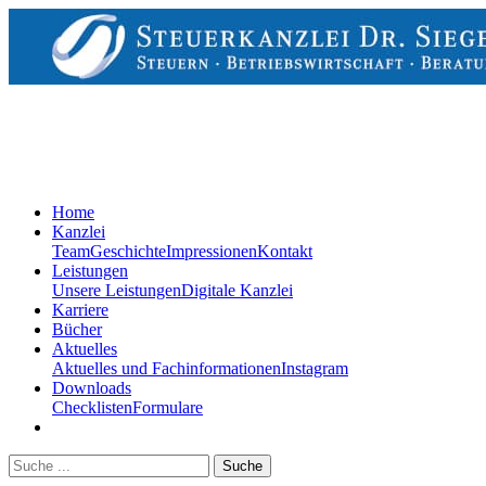
Home
Kanzlei
Team
Geschichte
Impressionen
Kontakt
Leistungen
Unsere Leistungen
Digitale Kanzlei
Karriere
Bücher
Aktuelles
Aktuelles und Fachinformationen
Instagram
Downloads
Checklisten
Formulare
Suche