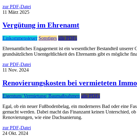
zur PDF-Datei
11
März
2025
Vergütung im Ehrenamt
Einkommensteuer
Sonstiges
alle PDFs
Ehrenamtliches Engagement ist ein wesentlicher Bestandteil unserer G
grundsätzlichen Unentgeltlichkeit des Ehrenamts gibt es mögliche fina
zur PDF-Datei
11
Nov.
2024
Renovierungskosten bei vermieteten Immo
Eigentum/ Vermietung/ Baumaßnahmen
alle PDFs
Egal, ob ein neuer Fußbodenbelag, ein moderneres Bad oder eine Fa
gemacht werden. Dabei macht das Finanzamt keinen Unterschied, ob e
Renovierungen, wie eine Dachsanierung.
zur PDF-Datei
24
Okt.
2024