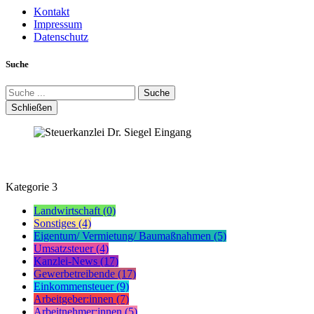
Kontakt
Impressum
Datenschutz
Suche
Suche
Schließen
Kategorie
3
Landwirtschaft (0)
Sonstiges (4)
Eigentum/ Vermietung/ Baumaßnahmen (5)
Umsatzsteuer (4)
Kanzlei-News (17)
Gewerbetreibende (17)
Einkommensteuer (9)
Arbeitgeber:innen (7)
Arbeitnehmer:innen (5)