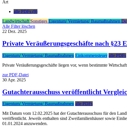
Art
alle PDFs (9)
Landwirtschaft
Sonstiges
Eigentum/ Vermietung/ Baumaßnahmen
De
Alle Filter löschen
22
Dez.
2025
Private Veräußerungsgeschäfte nach §23 E
Eigentum/ Vermietung/ Baumaßnahmen
Einkommensteuer
alle PDFs
Private Veräußerungsgeschäfte liegen vor, wenn bestimmte Wirtschaftsg
zur PDF-Datei
30
Apr.
2025
Gutachterausschuss veröffentlicht Verglei
Eigentum/ Vermietung/ Baumaßnahmen
alle PDFs
Mit Datum vom 12.02.2025 hat der Gutachterausschuss für den Landk
veröffentlicht. Jeweils enthalten sind Zweifamilienhäuser sowie Ein
01.01.2024 anzuwenden.