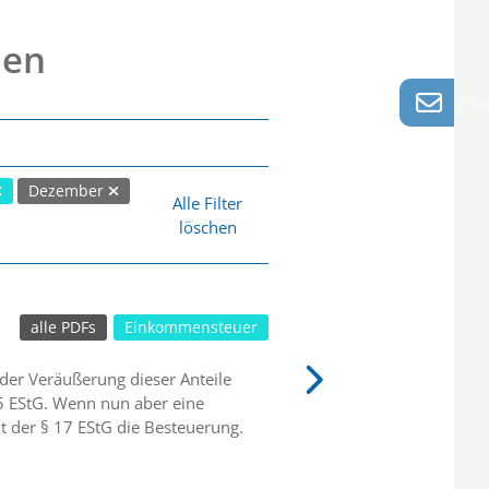
nen
info
Dezember
Alle Filter
löschen
alle PDFs
Einkommensteuer
der Veräußerung dieser Anteile
15 EStG. Wenn nun aber eine
elt der § 17 EStG die Besteuerung.