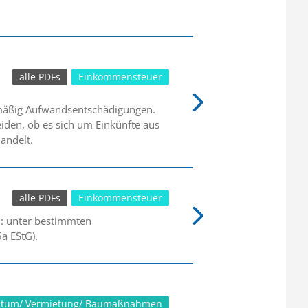
alle PDFs
Einkommensteuer
lmäßig Aufwandsentschädigungen.
iden, ob es sich um Einkünfte aus
andelt.
alle PDFs
Einkommensteuer
n: unter bestimmten
a EStG).
ntum/ Vermietung/ Baumaßnahmen