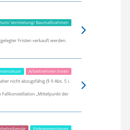
ntum/ Vermietung/ Baumaßnahmen
gelegter Fristen verkauft werden.
mensteuer
Arbeitnehmer:innen
er nicht abzugsfähig (§ 9 Abs. 5 i.
allkonstellation „Mittelpunkt der
rbetreibende
Einkommensteuer