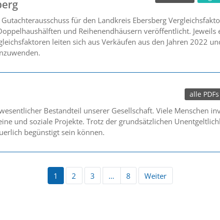
berg
Gutachterausschuss für den Landkreis Ebersberg Vergleichsfakt
Doppelhaushälften und Reihenendhäusern veröffentlicht. Jeweils 
leichsfaktoren leiten sich aus Verkäufen aus den Jahren 2022 und
anzuwenden.
alle PDFs
esentlicher Bestandteil unserer Gesellschaft. Viele Menschen inve
ne und soziale Projekte. Trotz der grundsätzlichen Unentgeltlich
euerlich begünstigt sein können.
1
2
3
…
8
Weiter