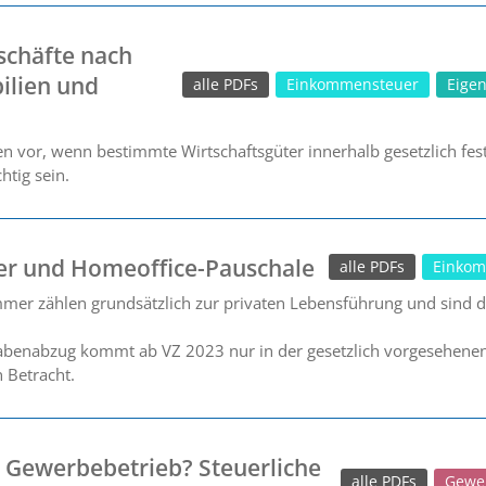
schäfte nach
ilien und
alle PDFs
Einkommensteuer
Eige
n vor, wenn bestimmte Wirtschaftsgüter innerhalb gesetzlich fest
htig sein.
er und Homeoffice-Pauschale
alle PDFs
Einkom
mmer zählen grundsätzlich zur privaten Lebensführung und sind dah
benabzug kommt ab VZ 2023 nur in der gesetzlich vorgesehenen F
 Betracht.
 Gewerbebetrieb? Steuerliche
alle PDFs
Gewe