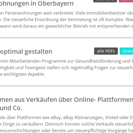
wohnungen in Oberbayern
on Ferienwohnungen weit verbreitet. Viele Immobilienbesitzer üb
 Die steuerliche Einordnung der Vermietung ist oft komplex: Wa
wann wird daraus ein gewerblicher Betrieb mit entsprechenden 
 optimal gestalten
alle PDFs
Eink
ren Mitarbeitenden Programme zur Gesundheitsförderung und Fi
fähigkeit und Teamgeist stellen sich regelmäßig Fragen zur steue
ie wichtigsten Aspekte.
men aus Verkäufen über Online- Plattforme
 und Co.
 über Plattformen wie eBay, eBay Kleinanzeigen, Vinted oder Etsy
te Dinge zu veräußern. Dennoch können solche Verkäufe steuerlic
nsumschichtungen oder bereits um steuerpflichtige Vorgänge han