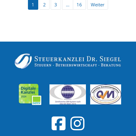
1
2
3
…
16
Weiter