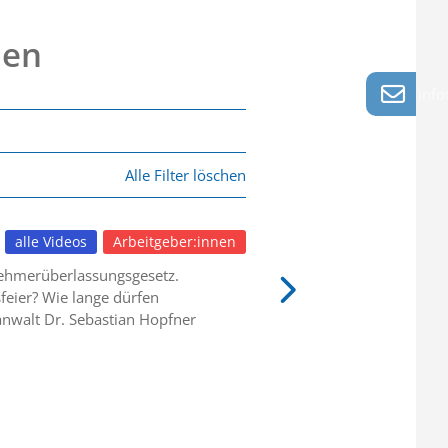
nen
info
Alle Filter löschen
alle Videos
Arbeitgeber:innen
tnehmerüberlassungsgesetz.
feier? Wie lange dürfen
nwalt Dr. Sebastian Hopfner