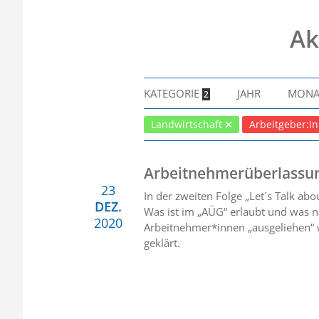
Ak
KATEGORIE
JAHR
MON
2
Landwirtschaft
Arbeitgeber:i
Arbeitnehmerüberlassung
23
In der zweiten Folge „Let´s Talk ab
DEZ.
Was ist im „AÜG“ erlaubt und was n
2020
Arbeitnehmer*innen „ausgeliehen“ 
geklärt.