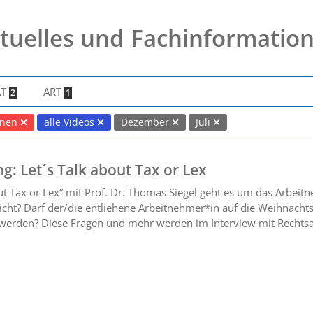
tuelles und Fachinformatio
AT
ART
2
1
nnen
alle Videos
Dezember
Juli
: Let´s Talk about Tax or Lex
out Tax or Lex“ mit Prof. Dr. Thomas Siegel geht es um das Arbei
icht? Darf der/die entliehene Arbeitnehmer*in auf die Weihnachts
werden? Diese Fragen und mehr werden im Interview mit Rechtsa