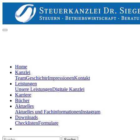
Home
Kanzlei
Team
Geschichte
Impressionen
Kontakt
Leistungen
Unsere Leistungen
Digitale Kanzlei
Karriere
Bücher
Aktuelles
Aktuelles und Fachinformationen
Instagram
Downloads
Checklisten
Formulare
Suche