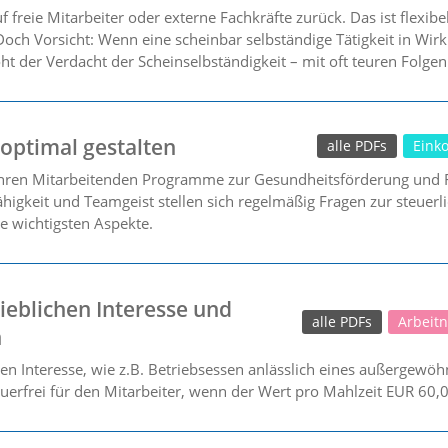
 freie Mitarbeiter oder externe Fachkräfte zurück. Das ist flexib
 Doch Vorsicht: Wenn eine scheinbar selbständige Tätigkeit in Wirk
roht der Verdacht der Scheinselbständigkeit – mit oft teuren Folge
 optimal gestalten
alle PDFs
Eink
ren Mitarbeitenden Programme zur Gesundheitsförderung und Fi
fähigkeit und Teamgeist stellen sich regelmäßig Fragen zur steue
ie wichtigsten Aspekte.
eblichen Interesse und
alle PDFs
Arbeit
n
n Interesse, wie z.B. Betriebsessen anlässlich eines außergewöhnl
teuerfrei für den Mitarbeiter, wenn der Wert pro Mahlzeit EUR 60,0