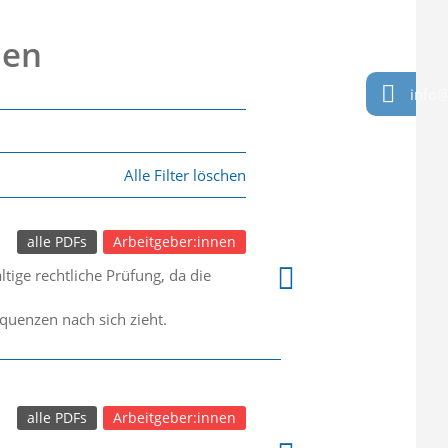
nen
info@
Alle Filter löschen
alle PDFs
Arbeitgeber:innen
ige rechtliche Prüfung, da die
quenzen nach sich zieht.
alle PDFs
Arbeitgeber:innen