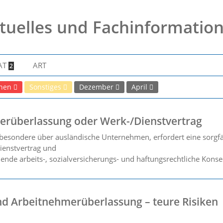
tuelles und Fachinformatio
AT
ART
2
nnen
Sonstiges
Dezember
April
rüberlassung oder Werk-/Dienstvertrag
besondere über ausländische Unternehmen, erfordert eine sorgfält
ienstvertrag und
nde arbeits-, sozialversicherungs- und haftungsrechtliche Konse
nd Arbeitnehmerüberlassung – teure Risiken