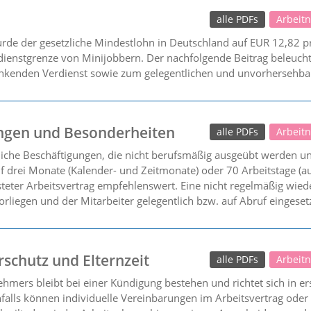
alle PDFs
Arbeit
rde der gesetzliche Mindestlohn in Deutschland auf EUR 12,82 
dienstgrenze von Minijobbern. Der nachfolgende Beitrag beleucht
kenden Verdienst sowie zum gelegentlichen und unvorhersehbar
ungen und Besonderheiten
alle PDFs
Arbeit
liche Beschäftigungen, die nicht berufsmäßig ausgeübt werden un
auf drei Monate (Kalender- und Zeitmonate) oder 70 Arbeitstage (
risteter Arbeitsvertrag empfehlenswert. Eine nicht regelmäßig wied
rliegen und der Mitarbeiter gelegentlich bzw. auf Abruf eingesetz
schutz und Elternzeit
alle PDFs
Arbeit
hmers bleibt bei einer Kündigung bestehen und richtet sich in er
lls können individuelle Vereinbarungen im Arbeitsvertrag oder i