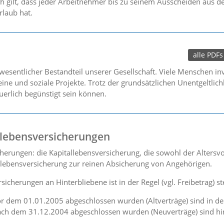
ch gilt, dass jeder Arbeitnehmer bis zu seinem Ausscheiden aus d
laub hat.
alle PDFs
esentlicher Bestandteil unserer Gesellschaft. Viele Menschen inv
ne und soziale Projekte. Trotz der grundsätzlichen Unentgeltlich
euerlich begünstigt sein können.
llebensversicherungen
cherungen: die Kapitallebensversicherung, die sowohl der Altersv
kolebensversicherung zur reinen Absicherung von Angehörigen.
cherungen an Hinterbliebene ist in der Regel (vgl. Freibetrag) st
r dem 01.01.2005 abgeschlossen wurden (Altverträge) sind in der 
ach dem 31.12.2004 abgeschlossen wurden (Neuverträge) sind hin