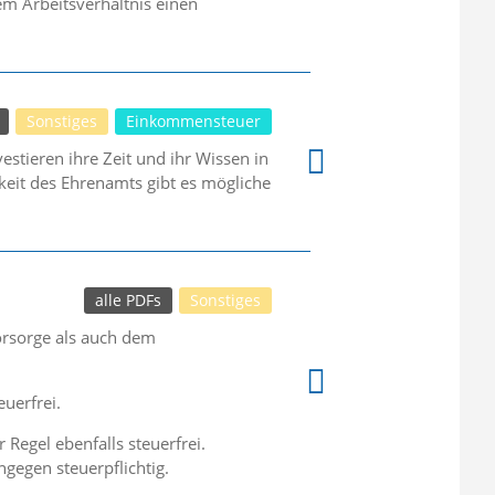
em Arbeitsverhältnis einen
Sonstiges
Einkommensteuer
estieren ihre Zeit und ihr Wissen in
keit des Ehrenamts gibt es mögliche
alle PDFs
Sonstiges
orsorge als auch dem
euerfrei.
Regel ebenfalls steuerfrei.
gegen steuerpflichtig.