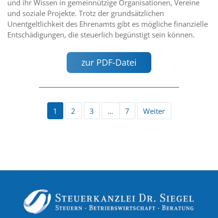
und ihr Wissen in gemeinnützige Organisationen, Vereine
und soziale Projekte. Trotz der grundsätzlichen
Unentgeltlichkeit des Ehrenamts gibt es mögliche finanzielle
Entschädigungen, die steuerlich begünstigt sein können.
zur PDF-Datei
1
2
3
…
7
Weiter