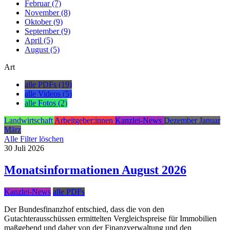
Februar (7)
November (8)
Oktober (9)
September (9)
April (5)
August (5)
Art
alle PDFs (19)
alle Videos (5)
alle Fotos (2)
Landwirtschaft
Arbeitgeber:innen
Kanzlei-News
Dezember
Januar
März
Alle Filter löschen
30
Juli
2026
Monatsinformationen August 2026
Kanzlei-News
alle PDFs
Der Bundesfinanzhof entschied, dass die von den
Gutachterausschüssen ermittelten Vergleichspreise für Immobilien
maßgebend und daher von der Finanzverwaltung und den