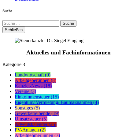
Suche
Suche
Schließen
Aktuelles und Fachinformationen
Kategorie
3
Landwirtschaft (0)
Arbeitgeber:innen (8)
Kanzlei-News (18)
Vereine (3)
Einkommensteuer (15)
Eigentum/ Vermietung/ Baumaßnahmen (4)
Sonstiges (5)
Gewerbetreibende (19)
Umsatzsteuer (5)
Adventskalender (25)
PV-Anlagen (2)
Arbeitnehmer:innen (7)