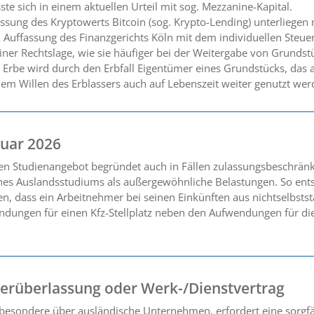
e sich in einem aktuellen Urteil mit sog. Mezzanine-Kapital.
assung des Kryptowerts Bitcoin (sog. Krypto-Lending) unterliegen
 Auffassung des Finanzgerichts Köln mit dem individuellen Steuer
ner Rechtslage, wie sie häufiger bei der Weitergabe von Grundst
in Erbe wird durch den Erbfall Eigentümer eines Grundstücks, da
em Willen des Erblassers auch auf Lebenszeit weiter genutzt werd
uar 2026
hen Studienangebot begründet auch in Fällen zulassungsbeschrän
nes Auslandsstudiums als außergewöhnliche Belastungen. So ents
n, dass ein Arbeitnehmer bei seinen Einkünften aus nichtselbsts
dungen für einen Kfz-Stellplatz neben den Aufwendungen für d
rüberlassung oder Werk-/Dienstvertrag
besondere über ausländische Unternehmen, erfordert eine sorgfält