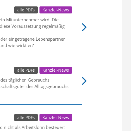
alle PDFs
Kanzlei-News
 ein Mitunternehmer wird. Die
lt diese Voraussetzung regelmäßig
oder eingetragene Lebenspartner
und wie wirkt er?
alle PDFs
Kanzlei-News
 des täglichen Gebrauchs
schaftsgüter des Alltagsgebrauchs
alle PDFs
Kanzlei-News
 nicht als Arbeitslohn besteuert