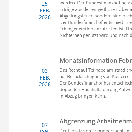
werden. Der Bundesfinanzhof befasst
25
Erträge aus der entgeltlichen Überl
FEB.
Abgeltungsteuer, sondern sind nach
2026
Der Bundesfinanzhof entschied in ei
Erbengeneration anzutreffen ist. E
Nichterben genutzt wird und nach d
Monatsinformation Febr
Das Recht auf Teilhabe am staatlic
03
auf Berücksichtigung von Kosten ei
FEB.
Der Bundesfinanzhof hat entschiede
2026
doppelten Haushaltsführung Aufwen
in Abzug bringen kann.
Abgrenzung Arbeitnehme
07
Der Einsatz von Fremdpersonal, ins
JAN.