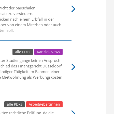
 nicht der pauschalen
satz zu versteuern.
ücken nach einem Erbfall in der
s aber von einem Miterben oder auch
en soll.
alle PDFs
Kanzlei-News
kter Studiengänge keinen Anspruch
chied das Finanzgericht Düsseldorf.
tändiger Tätigkeit im Rahmen einer
ie Mietwohnung als Werbungskosten
alle PDFs
Arbeitgeber:innen
ige rechtliche Prüfung, da die