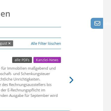
nen
info
Alle Filter löschen
gust
alle PDFs
Kanzlei-News
se für Immobilien maßgebend und
bschaft- und Schenkungsteuer
htliche Unrichtigkeiten.
z des Rechnungsausstellers bis
 der E-Rechnungspflicht im
menden Ausgabe für September wird