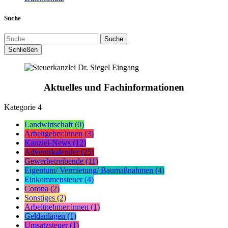
Suche
Suche
Schließen
Aktuelles und Fachinformationen
Kategorie
4
Landwirtschaft (0)
Arbeitgeber:innen (3)
Kanzlei-News (12)
Adventskalender (25)
Gewerbetreibende (11)
Eigentum/ Vermietung/ Baumaßnahmen (4)
Einkommensteuer (4)
Corona (2)
Sonstiges (2)
Arbeitnehmer:innen (1)
Geldanlagen (1)
Umsatzsteuer (1)