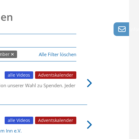
nen
info
Alle Filter löschen
mber
alle Videos
Adventskalender
tion unserer Wahl zu Spenden. Jeder
alle Videos
Adventskalender
m Inn e.V.