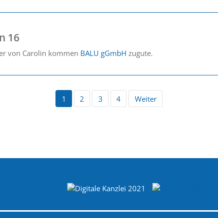
n 16
der von Carolin kommen
BALU gGmbH
zugute.
1
2
3
4
Weiter