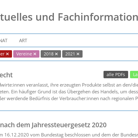
tuelles und Fachinformatio
NAT
ART
der
Vereine
2018
2021
echt
alle PDFs
La
irte:innen veranlasst, ihre erzeugten Produkte selbst an den/di
reten. Ein häufiger Grund ist das Übergehen des Handels, um dess
ßer werdende Bedürfnis der Verbraucher:innen nach regionalen P
 nach dem Jahressteuergesetz 2020
 am 16.12.2020 vom Bundestag beschlossen und dem der Bundesr