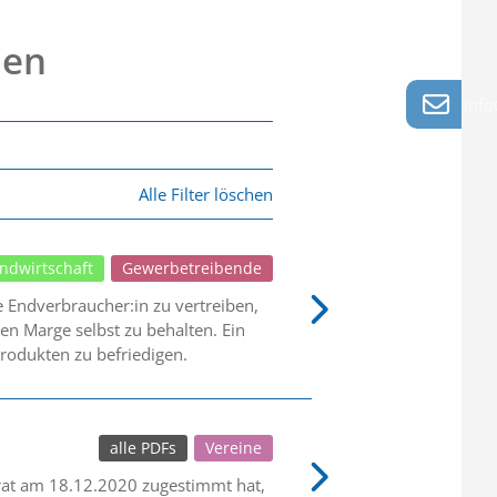
nen
info
Alle Filter löschen
ndwirtschaft
Gewerbetreibende
e Endverbraucher:in zu vertreiben,
en Marge selbst zu behalten. Ein
rodukten zu befriedigen.
alle PDFs
Vereine
at am 18.12.2020 zugestimmt hat,