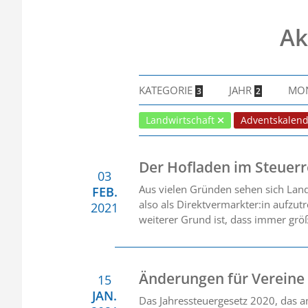
Ak
KATEGORIE
JAHR
MO
3
2
Landwirtschaft
Adventskalen
Der Hofladen im Steuerr
03
Aus vielen Gründen sehen sich Landw
FEB.
also als Direktvermarkter:in aufzut
2021
weiterer Grund ist, dass immer grö
Änderungen für Vereine
15
JAN.
Das Jahressteuergesetz 2020, das