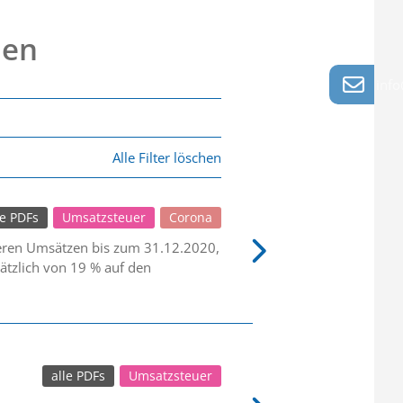
nen
info
Alle Filter löschen
le PDFs
Umsatzsteuer
Corona
deren Umsätzen bis zum 31.12.2020,
ätzlich von 19 % auf den
alle PDFs
Umsatzsteuer