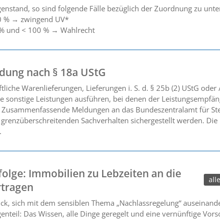
nstand, so sind folgende Fälle bezüglich der Zuordnung zu unte
00 % → zwingend UV*
 % und < 100 % → Wahlrecht
ung nach § 18a UStG
iche Warenlieferungen, Lieferungen i. S. d. § 25b (2) UStG oder
ge sonstige Leistungen ausführen, bei denen der Leistungsempfän
e Zusammenfassende Meldungen an das Bundeszentralamt für Ste
 grenzüberschreitenden Sachverhalten sichergestellt werden. Die 
.
ge: Immobilien zu Lebzeiten an die
all
rtragen
k, sich mit dem sensiblen Thema „Nachlassregelung“ auseinander
enteil: Das Wissen, alle Dinge geregelt und eine vernünftige Vors