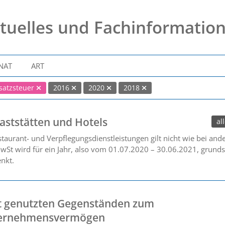
tuelles und Fachinformatio
NAT
ART
atzsteuer
2016
2020
2018
ststätten und Hotels
al
aurant- und Verpflegungsdienstleistungen gilt nicht wie bei an
St wird für ein Jahr, also vom 01.07.2020 – 30.06.2021, grunds
nkt.
t genutzten Gegenständen zum
ternehmensvermögen