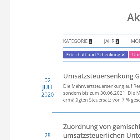
Ak
KATEGORIE
JAHR
MO
2
3
Erbschaft und Schenkung
Ums
Umsatzsteuersenkung Ga
02
Die Mehrwertsteuersenkung auf Rest
JULI
sondern bis zum 30.06.2021. Die Mw
2020
ermäßigten Steuersatz von 7 % gese
Zuordnung von gemisch
umsatzsteuerlichen Un
28