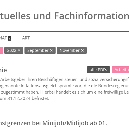
tuelles und Fachinformatio
NAT
ART
2
2022
September
November
mie
alle PDFs
Arbeit
rbeitsgeber ihren Beschäftigen steuer- und sozialversicherungsfr
ogenannte Inflationsausgleichsprämie vor, die die Bundesregier
zugestimmt haben. Hierbei handelt es sich um eine freiwillige Le
um 31.12.2024 befristet.
stgrenzen bei Minijob/Midijob ab 01.