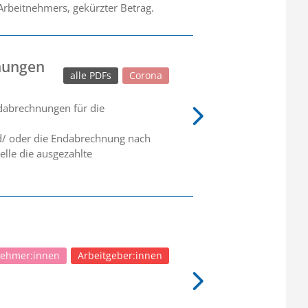
 Arbeitnehmers, gekürzter Betrag.
nungen
alle PDFs
Corona
ndabrechnungen für die
nd/ oder die Endabrechnung nach
elle die ausgezahlte
nehmer:innen
Arbeitgeber:innen