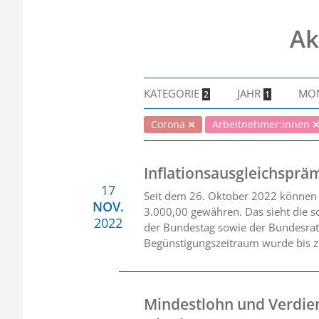
Ak
KATEGORIE
JAHR
MO
2
1
Corona
Arbeitnehmer:innen
Inflationsausgleichsprä
17
Seit dem 26. Oktober 2022 können A
NOV.
3.000,00 gewähren. Das sieht die s
2022
der Bundestag sowie der Bundesrat 
Begünstigungszeitraum wurde bis z
Mindestlohn und Verdien