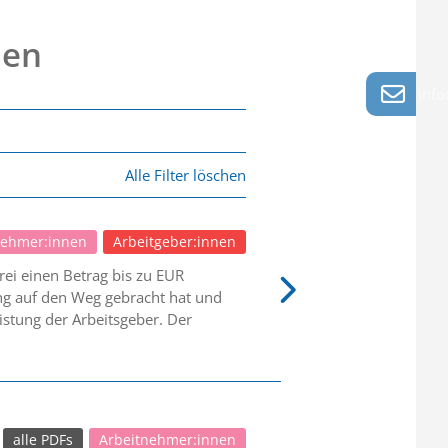
nen
info
Alle Filter löschen
nehmer:innen
Arbeitgeber:innen
ei einen Betrag bis zu EUR
ung auf den Weg gebracht hat und
istung der Arbeitsgeber. Der
alle PDFs
Arbeitnehmer:innen