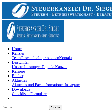
Home
Kanzlei
Team
Geschichte
Impressionen
Kontakt
Leistungen
Unsere Leistungen
Digitale Kanzlei
Karriere
Bücher
Aktuelles
Aktuelles und Fachinformationen
Instagram
Downloads
Checklisten
Formulare
Suche