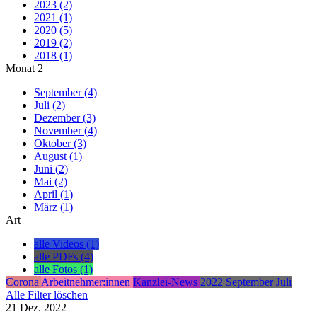
2023 (2)
2021 (1)
2020 (5)
2019 (2)
2018 (1)
Monat
2
September (4)
Juli (2)
Dezember (3)
November (4)
Oktober (3)
August (1)
Juni (2)
Mai (2)
April (1)
März (1)
Art
alle Videos (1)
alle PDFs (4)
alle Fotos (1)
Corona
Arbeitnehmer:innen
Kanzlei-News
2022
September
Juli
Alle Filter löschen
21
Dez.
2022