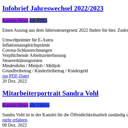
Infobrief Jahreswechsel 2022/2023
Kanzlei-News
alle PDFs
Einen Auszug aus dem Jahressteuergesetz 2022 finden Sie hier. Zud
Umweltprämier für E-Autos
Inflationsausgleichsprämie
Corona-Schlussrechnungen
Verpflichtende Arbeitszeiterfassung
Steuererklärungsristen
Mindestlohn / Minijob / Midijob
Grundfreibetrag / Kinderfreibetrag / Kindergeld
zur PDF-Datei
20
Dez.
2022
Mitarbeiterportrait Sandra Vohl
Kanzlei-News
alle Videos
Sandra Vohl ist in der Kanzlei für die Öffentlichkeitsarbeit zuständig un
mehr erfahren
08
Dez.
2022