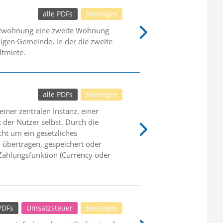
alle PDFs
Sonstiges
uptwohnung eine zweite Wohnung
igen Gemeinde, in der die zweite
ltmiete.
alle PDFs
Sonstiges
iner zentralen Instanz, einer
der Nutzer selbst. Durch die
cht um ein gesetzliches
 übertragen, gespeichert oder
 Zahlungsfunktion (Currency oder
 PDFs
Umsatzsteuer
Sonstiges