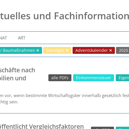
tuelles und Fachinformatio
NAT
ART
ng/ Baumaßnahmen
Sonstiges
Adventskalender
202
schäfte nach
ilien und
alle PDFs
Einkommensteuer
Eige
n vor, wenn bestimmte Wirtschaftsgüter innerhalb gesetzlich fest
htig sein.
ffentlicht Vergleichsfaktoren