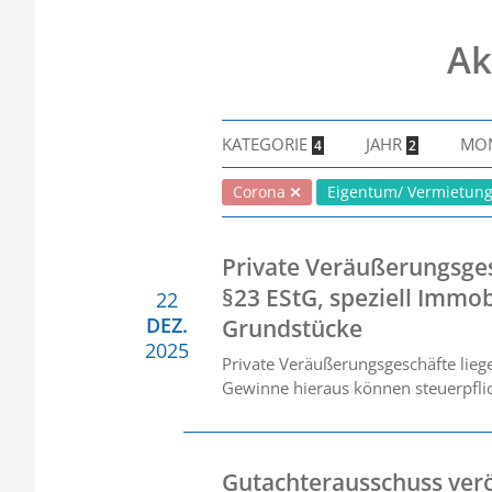
Ak
KATEGORIE
JAHR
MO
4
2
Corona
Eigentum/ Vermietu
Private Veräußerungsge
§23 EStG, speziell Immob
22
DEZ.
Grundstücke
2025
Private Veräußerungsgeschäfte liege
Gewinne hieraus können steuerpflic
Gutachterausschuss verö