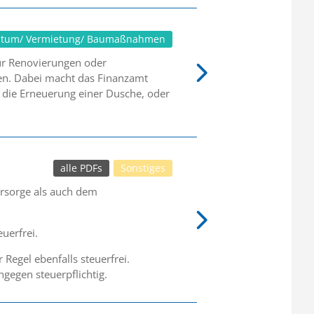
ntum/ Vermietung/ Baumaßnahmen
ür Renovierungen oder
en. Dabei macht das Finanzamt
d die Erneuerung einer Dusche, oder
alle PDFs
Sonstiges
orsorge als auch dem
uerfrei.
Regel ebenfalls steuerfrei.
gegen steuerpflichtig.