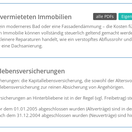
 vermieteten Immobilien
alle PDFs
Eige
 ein moderneres Bad oder eine Fassadendämmung – die Kosten f
n Immobilie können vollständig steuerlich geltend gemacht werd
kleinere Reparaturen handelt, wie ein verstopftes Abflussrohr un
 eine Dachsanierung.
llebensversicherungen
cherungen: die Kapitallebensversicherung, die sowohl der Altersv
kolebensversicherung zur reinen Absicherung von Angehörigen.
cherungen an Hinterbliebene ist in der Regel (vgl. Freibetrag) ste
r dem 01.01.2005 abgeschlossen wurden (Altverträge) sind in der 
ach dem 31.12.2004 abgeschlossen wurden (Neuverträge) sind hin