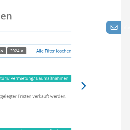
nen
info
Alle Filter löschen
5
2024
ntum/ Vermietung/ Baumaßnahmen
gelegter Fristen verkauft werden.