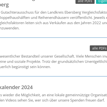
alle PDFs
Eige
berg
Gutachterausschuss für den Landkreis Ebersberg Vergleichsfakt
Doppelhaushälften und Reihenendhäusern veröffentlicht. Jeweils 
leichsfaktoren leiten sich aus Verkäufen aus den Jahren 2022 und
anzuwenden.
alle PDFs
esentlicher Bestandteil unserer Gesellschaft. Viele Menschen inve
ne und soziale Projekte. Trotz der grundsätzlichen Unentgeltlich
euerlich begünstigt sein können.
kalender 2024
s wieder die Möglichkeit, an eine lokale gemeinnützige Organisa
 den Videos sehen Sie, wer sich über unsere Spenden freuen darf.