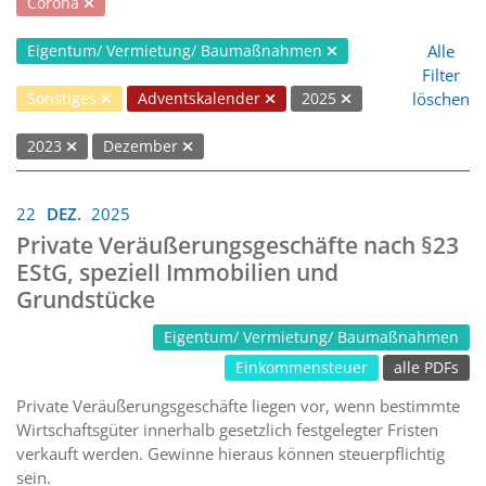
Corona
Alle
Eigentum/ Vermietung/ Baumaßnahmen
Filter
löschen
Sonstiges
Adventskalender
2025
2023
Dezember
22
DEZ.
2025
Private Veräußerungsgeschäfte nach §23
EStG, speziell Immobilien und
Grundstücke
Eigentum/ Vermietung/ Baumaßnahmen
Einkommensteuer
alle PDFs
Private Veräußerungsgeschäfte liegen vor, wenn bestimmte
Wirtschaftsgüter innerhalb gesetzlich festgelegter Fristen
verkauft werden. Gewinne hieraus können steuerpflichtig
sein.