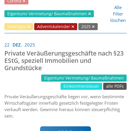
Corona
Alle
Filter
Eigentum/ Vermietung/ Baumaßnahmen
löschen
Sonstiges
Adventskalender
2025
22
DEZ.
2025
Private Veräußerungsgeschäfte nach §23
EStG, speziell Immobilien und
Grundstücke
Eigentum/ Vermietung/ Baumaßnahmen
Einkommensteuer
alle PDFs
Private Veräußerungsgeschäfte liegen vor, wenn bestimmte
Wirtschaftsgüter innerhalb gesetzlich festgelegter Fristen
verkauft werden. Gewinne hieraus können steuerpflichtig
sein.