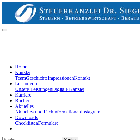
Home
Kanzlei
Team
Geschichte
Impressionen
Kontakt
Leistungen
Unsere Leistungen
Digitale Kanzlei
Karriere
Bücher
Aktuelles
Aktuelles und Fachinformationen
Instagram
Downloads
Checklisten
Formulare
Suche