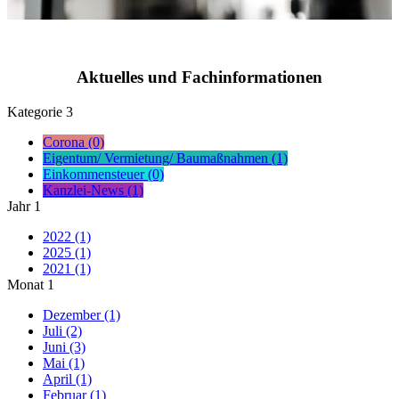
Aktuelles und Fachinformationen
Kategorie
3
Corona (0)
Eigentum/ Vermietung/ Baumaßnahmen (1)
Einkommensteuer (0)
Kanzlei-News (1)
Jahr
1
2022 (1)
2025 (1)
2021 (1)
Monat
1
Dezember (1)
Juli (2)
Juni (3)
Mai (1)
April (1)
Februar (1)