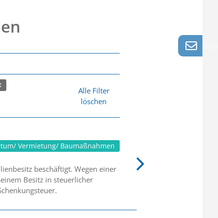
nen
info
Alle Filter
löschen
ntum/ Vermietung/ Baumaßnahmen
ienbesitz beschäftigt. Wegen einer
einem Besitz in steuerlicher
 Schenkungsteuer.