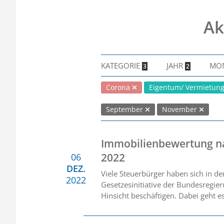
Ak
KATEGORIE
JAHR
MO
3
2
Corona
Eigentum/ Vermietu
September
November
Immobilienbewertung na
2022
06
DEZ.
Viele Steuerbürger haben sich in d
2022
Gesetzesinitiative der Bundesregier
Hinsicht beschäftigen. Dabei geht 