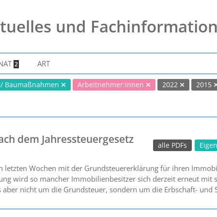
tuelles und Fachinformatio
NAT
ART
2
ng/ Baumaßnahmen
Arbeitnehmer:innen
2022
2015
ch dem Jahressteuergesetz
alle PDFs
Eige
en letzten Wochen mit der Grundsteuererklärung für ihren Immobil
ung wird so mancher Immobilienbesitzer sich derzeit erneut mit s
es aber nicht um die Grundsteuer, sondern um die Erbschaft- und