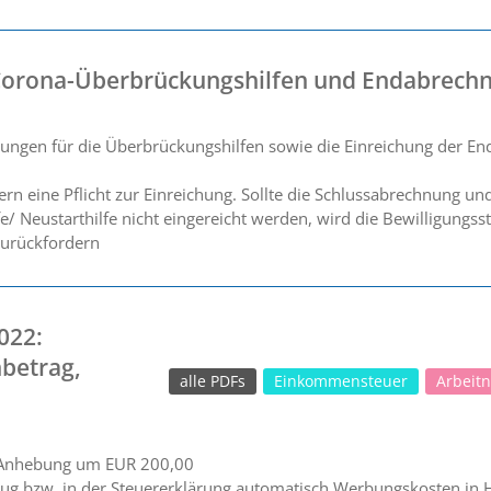
Corona-Überbrückungshilfen und Endabrech
ungen für die Überbrückungshilfen sowie die Einreichung der E
ern eine Pflicht zur Einreichung. Sollte die Schlussabrechnung u
e/ Neustarthilfe nicht eingereicht werden, wird die Bewilligungsst
zurückfordern
022:
betrag,
alle PDFs
Einkommensteuer
Arbeit
 Anhebung um EUR 200,00
g bzw. in der Steuererklärung automatisch Werbungskosten in 