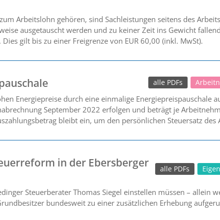
zum Arbeitslohn gehören, sind Sachleistungen seitens des Arbeits
rweise ausgetauscht werden und zu keiner Zeit ins Gewicht falle
Dies gilt bis zu einer Freigrenze von EUR 60,00 (inkl. MwSt).
spauschale
alle PDFs
Arbeit
en Energiepreise durch eine einmalige Energiepreispauschale au
nabrechnung September 2022 erfolgen und beträgt je Arbeitnehme
 Auszahlungsbetrag bleibt ein, um den persönlichen Steuersatz des
teuerreform in der Ebersberger
alle PDFs
Eige
edinger Steuerberater Thomas Siegel einstellen müssen – allein 
d Grundbesitzer bundesweit zu einer zusätzlichen Erhebung aufgeru