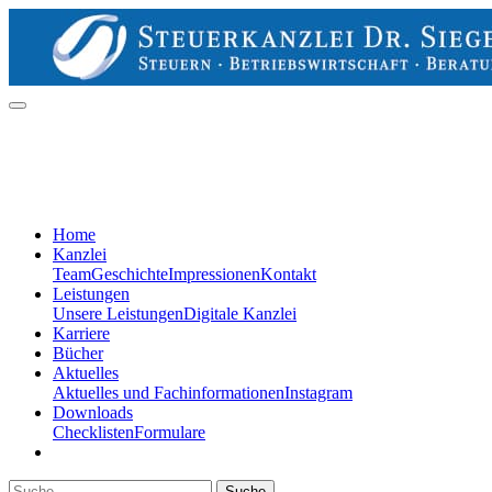
Home
Kanzlei
Team
Geschichte
Impressionen
Kontakt
Leistungen
Unsere Leistungen
Digitale Kanzlei
Karriere
Bücher
Aktuelles
Aktuelles und Fachinformationen
Instagram
Downloads
Checklisten
Formulare
Suche