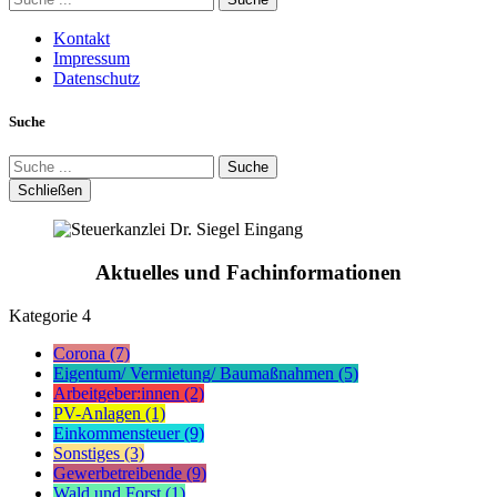
Kontakt
Impressum
Datenschutz
Suche
Suche
Schließen
Aktuelles und Fachinformationen
Kategorie
4
Corona (7)
Eigentum/ Vermietung/ Baumaßnahmen (5)
Arbeitgeber:innen (2)
PV-Anlagen (1)
Einkommensteuer (9)
Sonstiges (3)
Gewerbetreibende (9)
Wald und Forst (1)