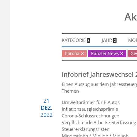
Ak
KATEGORIE
JAHR
MO
3
2
Corona
Kanzlei-News
Ge
Infobrief Jahreswechsel
Einen Auszug aus dem Jahressteuerg
Themen
21
Umweltprämier für E-Autos
DEZ.
Inflationsausgleichsprämie
2022
Corona-Schlussrechnungen
Verpflichtende Arbeitszeiterfassung
Steuererklärungsristen
Mindestlohn / Minijob / Midijob