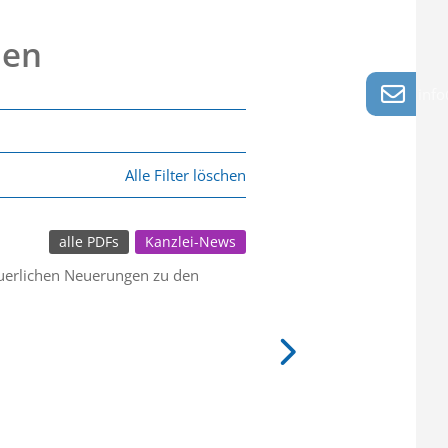
nen
info
Alle Filter löschen
alle PDFs
Kanzlei-News
euerlichen Neuerungen zu den