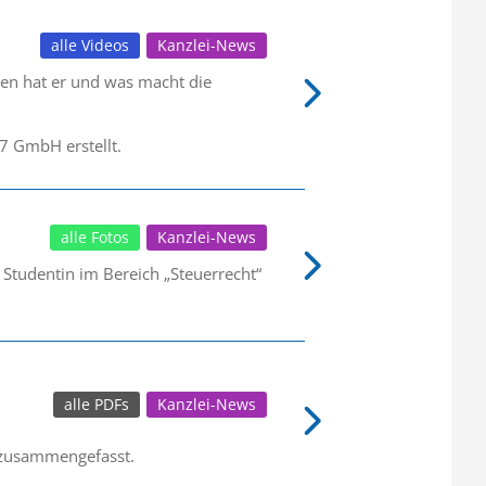
alle Videos
Kanzlei-News
ben hat er und was macht die
 GmbH erstellt.
alle Fotos
Kanzlei-News
 Studentin im Bereich „Steuerrecht“
alle PDFs
Kanzlei-News
e zusammengefasst.