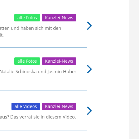
alle Fotos
Kanzlei-News
tten und haben sich mit den
t.
alle Fotos
Kanzlei-News
 Natalie Srbinoska und Jasmin Huber
alle Videos
Kanzlei-News
aus? Das verrät sie in diesem Video.